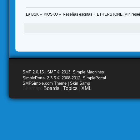
La BSK
»
KIOSKO
»
Reseñas escritas
»
ETHERSTONE. Minireseña 
SMF 2.0.15
|
SMF © 2013
,
Simple Machines
SimplePortal 2.3.5 © 2008-2012, SimplePortal
SMFSimple.com Theme | Skin Samp
Sitemap:
Boards
|
Topics
|
XML