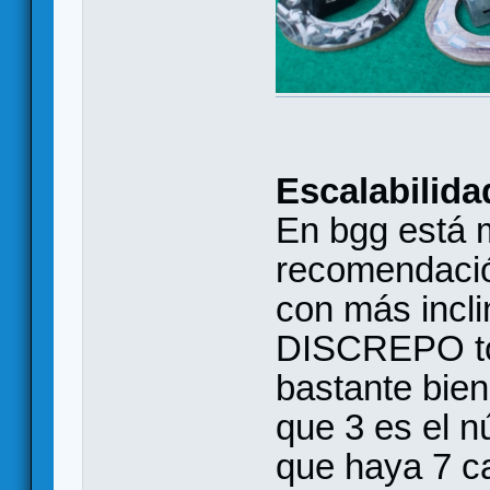
Escalabilida
En bgg está 
recomendació
con más incli
DISCREPO tot
bastante bien,
que 3 es el 
que haya 7 ca