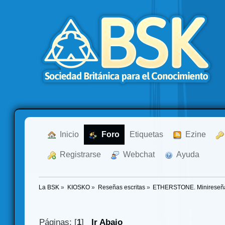
  Inicio
  Foro
Etiquetas
  Ezine
  Registrarse
  Webchat
  Ayuda
La BSK
»
KIOSKO
»
Reseñas escritas
»
ETHERSTONE. Minireseña d
Páginas: [
1
]
Ir Abajo