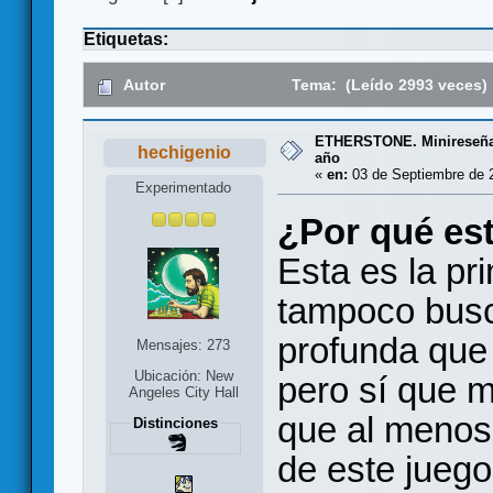
Etiquetas:
Autor
Tema: (Leído 2993 veces)
ETHERSTONE. Minireseña d
hechigenio
año
«
en:
03 de Septiembre de 2
Experimentado
¿Por qué es
Esta es la pr
tampoco busc
profunda que 
Mensajes: 273
Ubicación: New
pero sí que 
Angeles City Hall
que al menos
Distinciones
de este jue