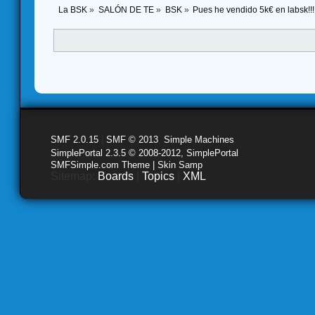
La BSK
»
SALÓN DE TE
»
BSK
»
Pues he vendido 5k€ en labsk!!!
SMF 2.0.15
|
SMF © 2013
,
Simple Machines
SimplePortal 2.3.5 © 2008-2012, SimplePortal
SMFSimple.com Theme | Skin Samp
Sitemap:
Boards
|
Topics
|
XML