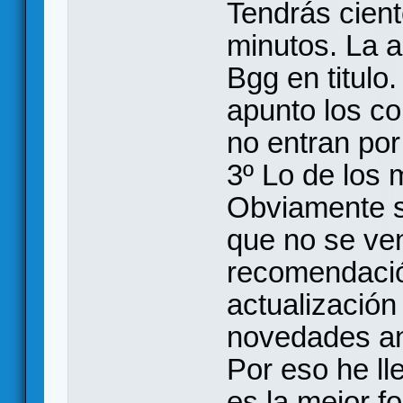
Tendrás cient
minutos. La a
Bgg en titulo
apunto los c
no entran por
3º Lo de los 
Obviamente si
que no se ven
recomendación
actualización 
novedades an
Por eso he ll
es la mejor fo