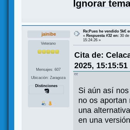
Ignorar tem
Re:Pues he vendido 5k€ en
jainibe
«
Respuesta #32 en:
30 de 
15:24:26 »
Veterano
Cita de: Celac
2025, 15:15:51
Mensajes: 607
Ubicación: Zaragoza
Distinciones
Si aún así nos
no os aportan 
una alternativ
en una versió