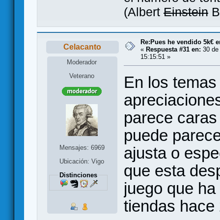
(Albert
Einstein
B
Re:Pues he vendido 5k€ en
Celacanto
«
Respuesta #31 en:
30 de 
15:15:51 »
Moderador
Veterano
En los temas
apreciaciones
parece caras 
puede parece
ajusta o espe
Mensajes: 6969
Ubicación: Vigo
que esta desp
Distinciones
juego que ha 
tiendas hace