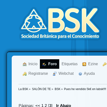
  Inicio
  Foro
Etiquetas
  Ezine
  Registrarse
  Webchat
  Ayuda
La BSK
»
SALÓN DE TE
»
BSK
»
Pues he vendido 5k€ en labsk!!!!
Páginas:
<<
1
2
[
3
]
Ir Abajo