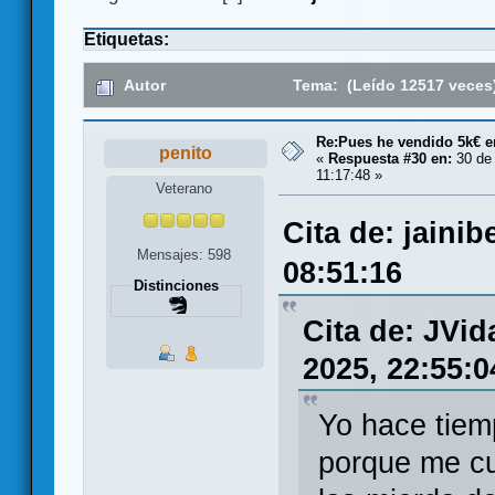
Etiquetas:
Autor
Tema: (Leído 12517 veces
Re:Pues he vendido 5k€ en
penito
«
Respuesta #30 en:
30 de 
11:17:48 »
Veterano
Cita de: jaini
Mensajes: 598
08:51:16
Distinciones
Cita de: JVid
2025, 22:55:0
Yo hace tiem
porque me cu