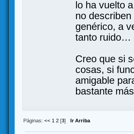
lo ha vuelto a
no describen 
genérico, a v
tanto ruido…
Creo que si 
cosas, si fun
amigable para
bastante más
Páginas:
<<
1
2
[
3
]
Ir Arriba