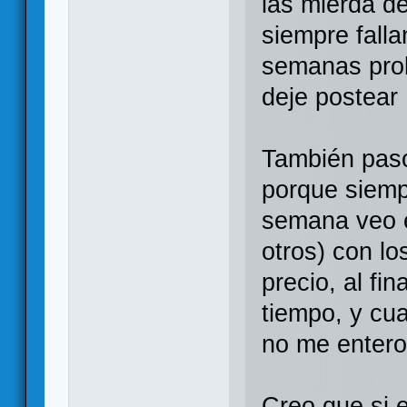
las mierda de
siempre falla
semanas pro
deje postear
También paso
porque siemp
semana veo e
otros) con l
precio, al fi
tiempo, y cu
no me enter
Creo que si 