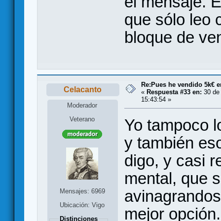
el mensaje. E
que sólo leo 
bloque de ven
Re:Pues he vendido 5k€ en
Celacanto
«
Respuesta #33 en:
30 de 
15:43:54 »
Moderador
Veterano
Yo tampoco lo
y también eso
digo, y casi 
mental, que s
avinagrandose
Mensajes: 6969
Ubicación: Vigo
mejor opción.
Distinciones