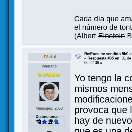
Cada día que ama
el número de tont
(Albert
Einstein
B
Re:Pues he vendido 5k€ en
JVidal
«
Respuesta #35 en:
01 de 
00:22:36 »
Veterano
Yo tengo la c
mismos mensa
modificacion
provoca que l
Mensajes: 2853
Distinciones
hay de nuevo 
que es una d