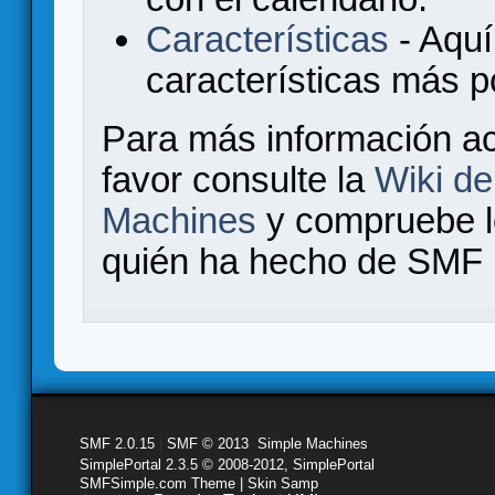
Características
- Aquí
características más 
Para más información a
favor consulte la
Wiki d
Machines
y compruebe 
quién ha hecho de SMF l
SMF 2.0.15
|
SMF © 2013
,
Simple Machines
SimplePortal 2.3.5 © 2008-2012, SimplePortal
SMFSimple.com Theme | Skin Samp