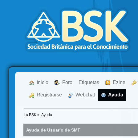
  Inicio
  Foro
Etiquetas
  Ezine
  Registrarse
  Webchat
  Ayuda
La BSK
»
Ayuda
Ayuda de Usuario de SMF