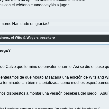
los con el teléfono cuando vayáis a jugar.
mbros Han dado un gracias!
ainers, el Wits & Wagers besekero
juego?
 de Calvo que terminó de envalentonarme. Así se dio el paso que 
 enteramos de que Morapiaf sacaría una edición de Wits and W
 ha terminado tan bien materializada como muchos esperábamos
mos dispuestos a montar una versión besekera del juego... Aquí t
os jugadores apuntan sus respuestas (en particular la del jugador azul).