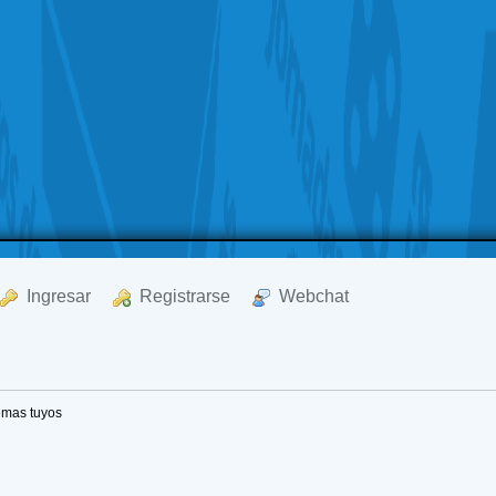
  Ingresar
  Registrarse
  Webchat
emas tuyos