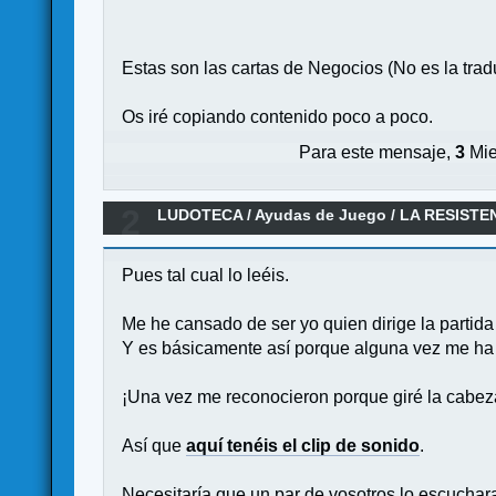
Estas son las cartas de Negocios (No es la tradu
Os iré copiando contenido poco a poco.
Para este mensaje,
3
Mie
2
LUDOTECA
/
Ayudas de Juego
/
LA RESISTEN
Pues tal cual lo leéis.
Me he cansado de ser yo quien dirige la partida
Y es básicamente así porque alguna vez me ha 
¡Una vez me reconocieron porque giré la cabeza
Así que
aquí tenéis el clip de sonido
.
Necesitaría que un par de vosotros lo escuchara