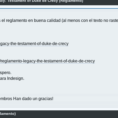
cy: Testament of Duke de Crecy (Reglamento)
el reglamento en buena calidad (al menos con el texto no raste
acy-the-testament-of-duke-de-crecy
reglamento-legacy-the-testament-of-duke-de-crecy
espero.
para Indesign.
mbros Han dado un gracias!
lamento)