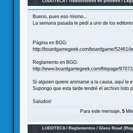
4
LUDOTECA
/
Traducciones en proceso
/
Lega
Bueno, pues eso mismo...
La semana pasada le pedí a uno de los editores 
Página en BGG:
http://boardgamegeek.com/boardgame/52461/leg
Reglamento en BGG:
http://www.boardgamegeek.com/filepage/97072/
Si alguien quiere animarse a la causa, aquí le 
Supongo que esta tarde tendré el archivo listo 
Saludos!
Para este mensaje,
5
Mie
5
LUDOTECA
/
Reglamentos
/
Glass Road (Reg