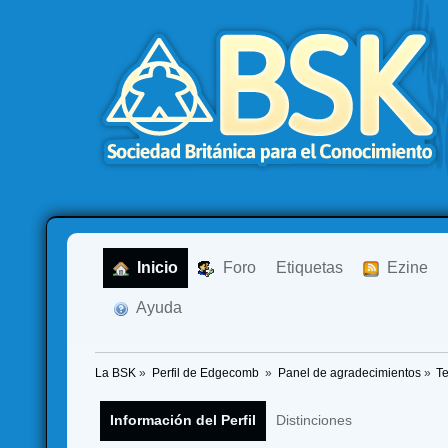
  Inicio
  Foro
Etiquetas
  Ezine
  Ayuda
La BSK
»
Perfil de Edgecomb 
»
Panel de agradecimientos
»
T
Información del Perfil
Distinciones