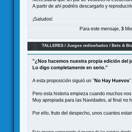
A partir de ahí podréis descargarlo y reproducir
¡Saludos!
Para este mensaje,
3
Mie
3
TALLERES
/
Juegos rediseñados
/
Bets & Br
"¿Nos hacemos nuestra propia edición del 
Lo digo completamente en serio."
A esta proposición siguió un "
No Hay Huevos
"
Pero esta historia empieza cuando muchos nos
Muy apropiada para las Navidades, al final no
Por ello, fruto del despecho, unos cuantos esta
Esta imagen corresponde al reverso de las tarjetas donde l