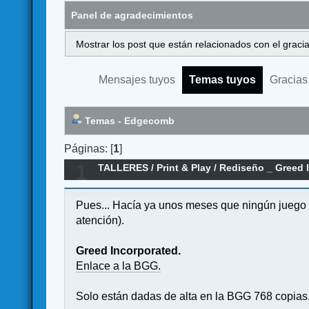
Panel de agradecimientos
Mostrar los post que están relacionados con el graci
Mensajes tuyos
Temas tuyos
Gracias
Temas - Edgecomb
Páginas: [
1
]
1
TALLERES
/
Print & Play
/
Rediseño _ Greed 
Pues... Hacía ya unos meses que ningún juego m
atención).
Greed Incorporated.
Enlace a la BGG.
Solo están dadas de alta en la BGG 768 copias. 