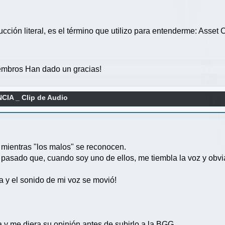
cción literal, es el término que utilizo para entenderme: Asset 
mbros Han dado un gracias!
CIA _ Clip de Audio
 mientras "los malos" se reconocen.
pasado que, cuando soy uno de ellos, me tiembla la voz y obv
 y el sonido de mi voz se movió!
 y me diera su opinión antes de subirlo a la BGG.