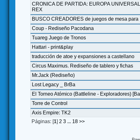
CRONICA DE PARTIDA: EUROPA UNIVERSAL
REX
BUSCO CREADORES de juegos de mesa para pl
Coup - Rediseño Pacodana
Tuareg Juego de Tronos
Hattari - print&play
traducción de atoe y expansiones a castellano
Circus Maximus. Rediseño de tablero y fichas
Mr.Jack (Rediseño)
Lost Legacy _ BrBa
El Torneo Atómico (Battleline - Exploradores) [B
Torre de Control
Axis Empire: TK2
Páginas: [
1
]
2
3
...
18
>>
Pow