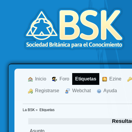
  Inicio
  Foro
Etiquetas
  Ezine
  Registrarse
  Webchat
  Ayuda
La BSK
»
Etiquetas
Resulta
Asunto