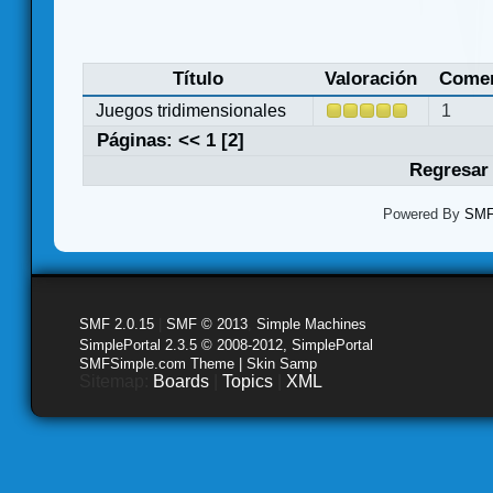
Título
Valoración
Comen
Juegos tridimensionales
1
Páginas:
<<
1
[
2
]
Regresar 
Powered By
SMF 
SMF 2.0.15
|
SMF © 2013
,
Simple Machines
SimplePortal 2.3.5 © 2008-2012, SimplePortal
SMFSimple.com Theme | Skin Samp
Sitemap:
Boards
|
Topics
|
XML