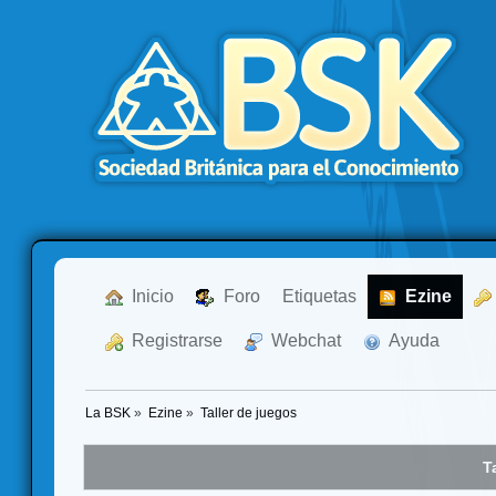
  Inicio
  Foro
Etiquetas
  Ezine
  Registrarse
  Webchat
  Ayuda
La BSK
»
Ezine
»
Taller de juegos
T