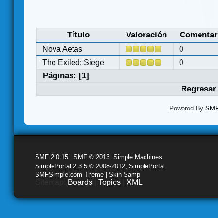
Título
Valoración
Comentar
Nova Aetas
0
The Exiled: Siege
0
Páginas: [
1
]
Regresar 
Powered By
SMF 
SMF 2.0.15
|
SMF © 2013
,
Simple Machines
SimplePortal 2.3.5 © 2008-2012, SimplePortal
SMFSimple.com Theme | Skin Samp
Sitemap:
Boards
|
Topics
|
XML