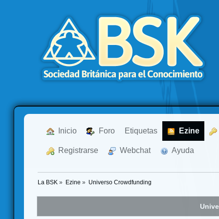
  Inicio
  Foro
Etiquetas
  Ezine
  Registrarse
  Webchat
  Ayuda
La BSK
»
Ezine
»
Universo Crowdfunding
Unive