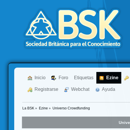
  Inicio
  Foro
Etiquetas
  Ezine
  Registrarse
  Webchat
  Ayuda
La BSK
»
Ezine
»
Universo Crowdfunding
Unive