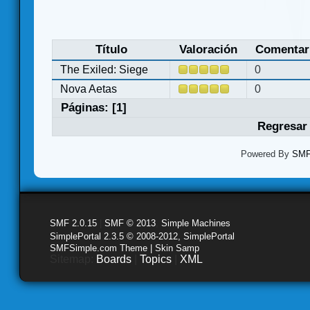
Título
Valoración
Comentar
The Exiled: Siege
0
Nova Aetas
0
Páginas: [
1
]
Regresar 
Powered By
SMF 
SMF 2.0.15
|
SMF © 2013
,
Simple Machines
SimplePortal 2.3.5 © 2008-2012, SimplePortal
SMFSimple.com Theme | Skin Samp
Sitemap:
Boards
|
Topics
|
XML