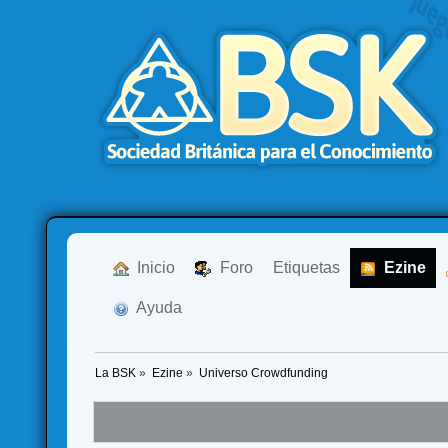
  Inicio
  Foro
Etiquetas
  Ezine
  Ayuda
La BSK
»
Ezine
»
Universo Crowdfunding