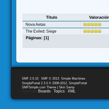
Título
Valoració
Nova Aetas
The Exiled: Siege
Páginas: [
1
]
SMF 2.0.15
|
SMF © 2013
,
Simple Machines
SimplePortal 2.3.5 © 2008-2012, SimplePortal
SMFSimple.com Theme | Skin Samp
Sitemap:
Boards
|
Topics
|
XML