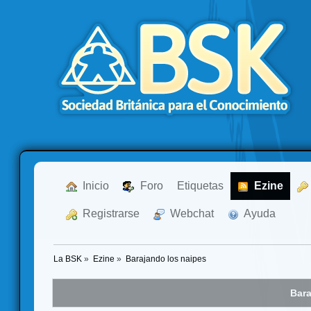
  Inicio
  Foro
Etiquetas
  Ezine
  Registrarse
  Webchat
  Ayuda
La BSK
»
Ezine
»
Barajando los naipes
Bara