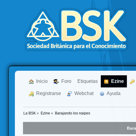
  Inicio
  Foro
Etiquetas
  Ezine
  Registrarse
  Webchat
  Ayuda
La BSK
»
Ezine
»
Barajando los naipes
Bara