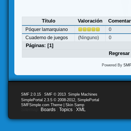
Título
Valoración
Comentar
Póquer lamarquiano
0
Cuaderno de juegos
(Ninguno)
0
Páginas: [
1
]
Regresar 
Powered By
SMF 
SMF 2.0.15
|
SMF © 2013
,
Simple Machines
SimplePortal 2.3.5 © 2008-2012, SimplePortal
SMFSimple.com Theme | Skin Samp
Sitemap:
Boards
|
Topics
|
XML