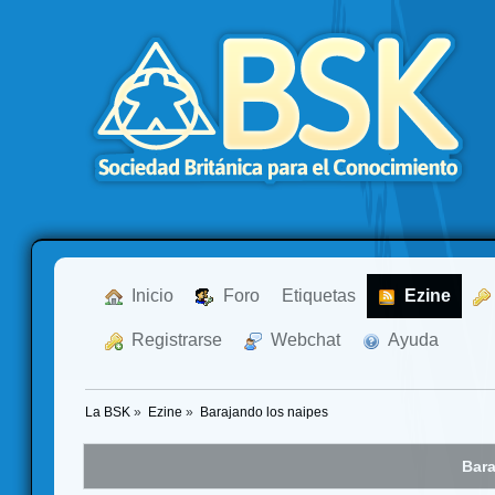
  Inicio
  Foro
Etiquetas
  Ezine
  Registrarse
  Webchat
  Ayuda
La BSK
»
Ezine
»
Barajando los naipes
Bara