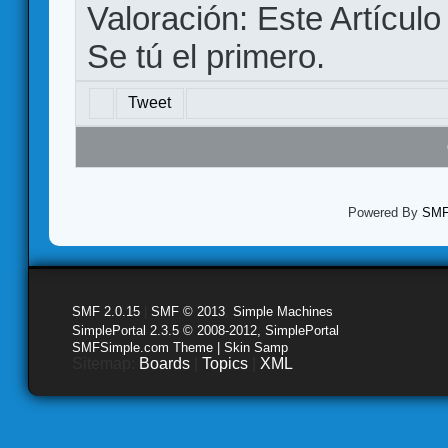
Valoración: Este Artículo
Se tú el primero.
Tweet
Powered By
SMF 
SMF 2.0.15
|
SMF © 2013
,
Simple Machines
SimplePortal 2.3.5 © 2008-2012, SimplePortal
SMFSimple.com Theme | Skin Samp
Sitemap:
Boards
|
Topics
|
XML