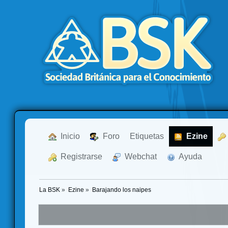
  Inicio
  Foro
Etiquetas
  Ezine
  Registrarse
  Webchat
  Ayuda
La BSK
»
Ezine
»
Barajando los naipes