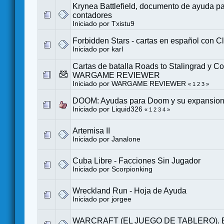
Krynea Battlefield, documento de ayuda pa
contadores
Iniciado por
Txistu9
Forbidden Stars - cartas en español con C
Iniciado por
karl
Cartas de batalla Roads to Stalingrad y C
WARGAME REVIEWER
Iniciado por
WARGAME REVIEWER
«
1
2
3
»
DOOM: Ayudas para Doom y su expansion
Iniciado por
Liquid326
«
1
2
3
4
»
Artemisa II
Iniciado por
Janalone
Cuba Libre - Facciones Sin Jugador
Iniciado por
Scorpionking
Wreckland Run - Hoja de Ayuda
Iniciado por
jorgee
WARCRAFT (EL JUEGO DE TABLERO). 