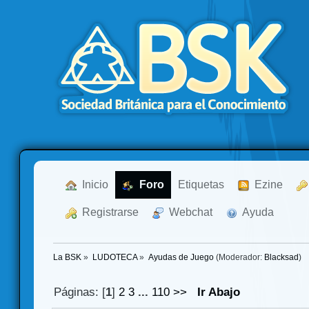
  Inicio
  Foro
Etiquetas
  Ezine
  Registrarse
  Webchat
  Ayuda
La BSK
»
LUDOTECA
»
Ayudas de Juego
(Moderador:
Blacksad
)
Páginas: [
1
]
2
3
...
110
>>
Ir Abajo