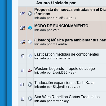
Asunto
/
Iniciado por
Propuesta de nuevas entradas en el Dic
términos
Iniciado por
turlusiflu
«
1
2
3
»
MODO DE FUNCIONAMIENTO
Iniciado por
Wkr
(Listado) Música para ambientar tus par
Iniciado por
makentrix
Last bastion medidas de componentes
Iniciado por
matiaspepe
Western Legends - Tapete de Juego
Iniciado por
Liquid326
«
1
2
»
Traducción expansiones Tash-Kalar
Iniciado por
Skyjordi
«
1
2
3
...
6
»
Star Wars Rebellion Cartas Traducidas
Iniciado por
mrmonkey