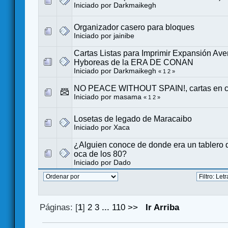
Iniciado por
Darkmaikegh
Organizador casero para bloques
Iniciado por
jainibe
Cartas Listas para Imprimir Expansión Ave
Hyboreas de la ERA DE CONAN
Iniciado por
Darkmaikegh
«
1
2
»
NO PEACE WITHOUT SPAIN!, cartas en c
Iniciado por
masama
«
1
2
»
Losetas de legado de Maracaibo
Iniciado por
Xaca
¿Alguien conoce de donde era un tablero d
oca de los 80?
Iniciado por
Dado
Páginas: [
1
]
2
3
...
110
>>
Ir Arriba