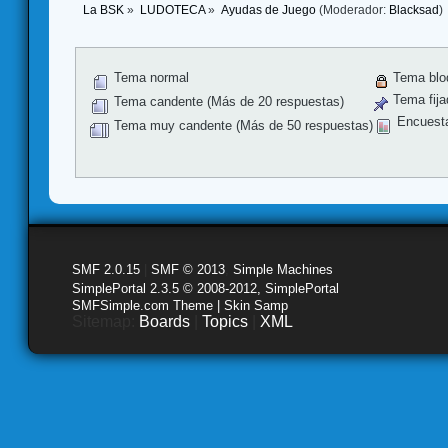
La BSK
»
LUDOTECA
»
Ayudas de Juego
(Moderador:
Blacksad
)
Tema normal
Tema blo
Tema fija
Tema candente (Más de 20 respuestas)
Encuest
Tema muy candente (Más de 50 respuestas)
SMF 2.0.15
|
SMF © 2013
,
Simple Machines
SimplePortal 2.3.5 © 2008-2012, SimplePortal
SMFSimple.com Theme | Skin Samp
Sitemap:
Boards
|
Topics
|
XML