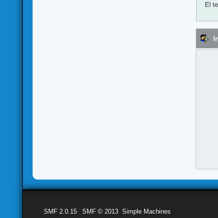
El t
I
SMF 2.0.15
|
SMF © 2013
,
Simple Machines