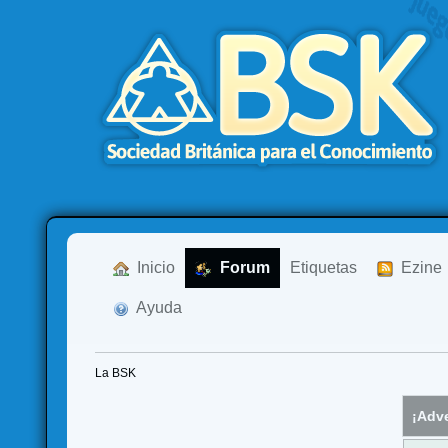
  Inicio
  Forum
Etiquetas
  Ezine
  Ayuda
La BSK
¡Adve