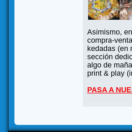
Asimismo, ent
compra-venta
kedadas (en 
sección dedi
algo de maña 
print & play (
PASA A NU