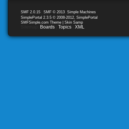
SMF 2.0.15
|
SMF © 2013
,
Simple Machines
SimplePortal 2.3.5 © 2008-2012, SimplePortal
SMFSimple.com Theme | Skin Samp
Sitemap:
Boards
|
Topics
|
XML