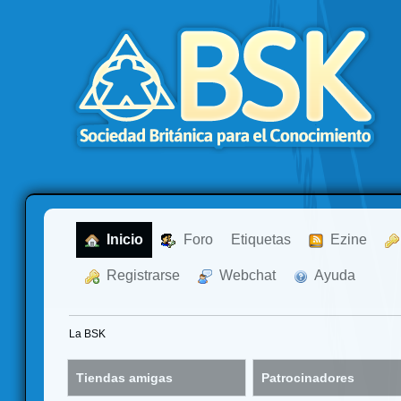
  Inicio
  Foro
Etiquetas
  Ezine
  Registrarse
  Webchat
  Ayuda
La BSK
Tiendas amigas
Patrocinadores