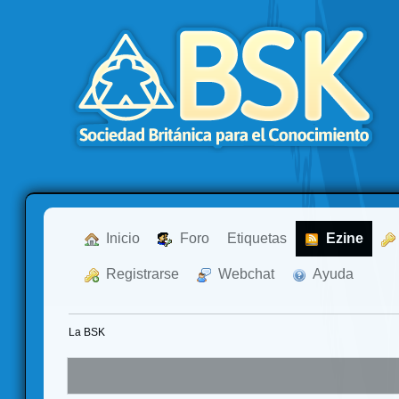
  Inicio
  Foro
Etiquetas
  Ezine
  Registrarse
  Webchat
  Ayuda
La BSK