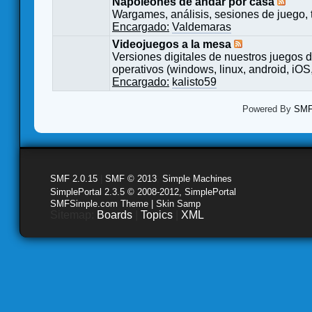
Napoleones de andar por casa
Wargames, análisis, sesiones de juego, 
Encargado:
Valdemaras
Videojuegos a la mesa
Versiones digitales de nuestros juegos d
operativos (windows, linux, android, iOS,
Encargado:
kalisto59
Powered By
SMF 
SMF 2.0.15
|
SMF © 2013
,
Simple Machines
SimplePortal 2.3.5 © 2008-2012, SimplePortal
SMFSimple.com Theme | Skin Samp
Sitemap:
Boards
|
Topics
|
XML