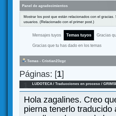
Panel de agradecimientos
Mostrar los post que están relacionados con el gracias.
usuarios. (Relacionado con el primer post.)
Mensajes tuyos
Temas tuyos
Gracias q
Gracias que tu has dado en los temas
Temas - Cristian23zgz
Páginas: [
1
]
1
LUDOTECA
/
Traducciones en proceso
/
GRIMS
Rulebook + Storybook
Hola zagalines. Creo que
pierna tenerlo traducido 