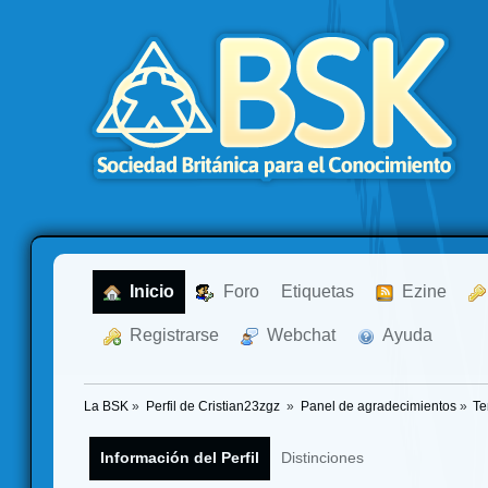
  Inicio
  Foro
Etiquetas
  Ezine
  Registrarse
  Webchat
  Ayuda
La BSK
»
Perfil de Cristian23zgz 
»
Panel de agradecimientos
»
Te
Información del Perfil
Distinciones