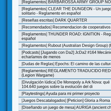
[
Reglamentos
]
BARBAROSSA ARMY GROUP NO
[
Reglamentos
]
CLEAR THE DUNGEON - Un juego 
solitario - Reglamento en español
[
Reseñas escritas
]
DARK QUARTER
[
Recomendados
]
Recomendacion de cooperativos 
[
Reglamentos
]
THUNDER ROAD: IGNITION - Regl
español
[
Reglamentos
]
Rubout (Australian Design Group) 
[
Podcasts
]
[Jugando con Da2] JcDa2 #164 Mecáni
echaríamos de menos
[
Dudas de Reglas
]
Epochs: El camino de las cultu
[
Reglamentos
]
REGLAMENTO TRADUCIDO RED
(Legion Wargame)
[
Divulgación lúdica
]
De Monopoly a Ark Nova: qué
104.640 juegos sobre la evolución del di
[
Playtestings
]
Ayuda para mi primer proyecto
[
Juegos Descatalogados
]
[Peticion] Gloria a Roma
[
Diseñando un juego de mesa
]
AURIGA (ancient cha