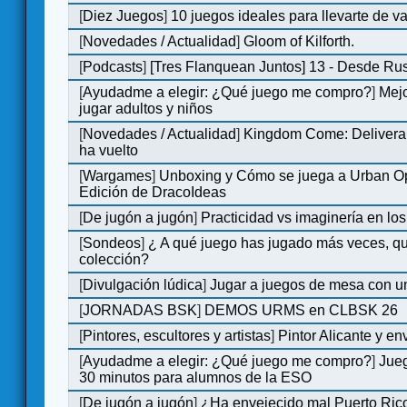
[
Diez Juegos
]
10 juegos ideales para llevarte de 
[
Novedades / Actualidad
]
Gloom of Kilforth.
[
Podcasts
]
[Tres Flanquean Juntos] 13 - Desde Ru
[
Ayudadme a elegir: ¿Qué juego me compro?
]
Mejo
jugar adultos y niños
[
Novedades / Actualidad
]
Kingdom Come: Deliveran
ha vuelto
[
Wargames
]
Unboxing y Cómo se juega a Urban Op
Edición de DracoIdeas
[
De jugón a jugón
]
Practicidad vs imaginería en lo
[
Sondeos
]
¿ A qué juego has jugado más veces, qu
colección?
[
Divulgación lúdica
]
Jugar a juegos de mesa con u
[
JORNADAS BSK
]
DEMOS URMS en CLBSK 26
[
Pintores, escultores y artistas
]
Pintor Alicante y en
[
Ayudadme a elegir: ¿Qué juego me compro?
]
Jue
30 minutos para alumnos de la ESO
[
De jugón a jugón
]
¿Ha envejecido mal Puerto Rico