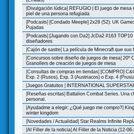
[
Divulgación lúdica
]
REFUGIO | El juego de mesa q
piel de una persona refugiada
[
Podcasts
]
[Condado Meeple] 2x28 (52): UK Games
Pujadas
[
Podcasts
]
[Jugando con Da2] JcDa2 #163 TOP10 
diseñadores
[
Cajón de sastre
]
La película de Minecraft que sus 
[
Concursos sobre diseño de juegos de mesa
]
20º 
Granollers de creación de juegos de mesa
[
Consultas de compras en tiendas
]
[COMPRO] C&C
Exp. 2 (Rusos), Exp. 3 (Austriacos) o Exp. 4 (Prusi
[
Juegos Gratuitos
]
INTERNATIONAL SUPERSTAR
[
Reseñas escritas
]
Battalion Combat Series. Una cl
personal.
[
Ayudadme a elegir: ¿Qué juego me compro?
]
King
winter kingdom
[
Novedades / Actualidad
]
Star Realms Infinite Repl
[
Al Filler de la noticia
]
Al Filler de la Noticia (12-06