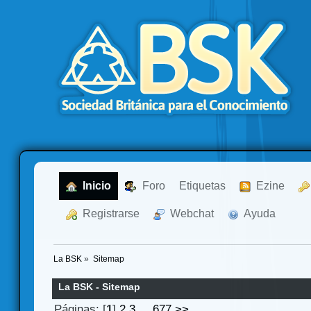
  Inicio
  Foro
Etiquetas
  Ezine
  Registrarse
  Webchat
  Ayuda
La BSK
»
Sitemap
La BSK - Sitemap
Páginas: [
1
]
2
3
...
677
>>