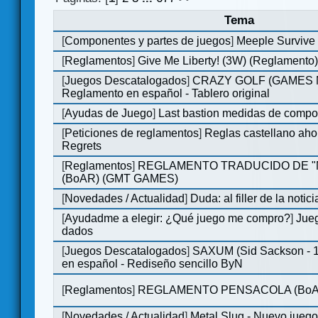
Tema
[
Componentes y partes de juegos
]
Meeple Survive 
[
Reglamentos
]
Give Me Liberty! (3W) (Reglamento
[
Juegos Descatalogados
]
CRAZY GOLF (GAMES Ma
Reglamento en español - Tablero original
[
Ayudas de Juego
]
Last bastion medidas de comp
[
Peticiones de reglamentos
]
Reglas castellano aho
Regrets
[
Reglamentos
]
REGLAMENTO TRADUCIDO DE 
(BoAR) (GMT GAMES)
[
Novedades / Actualidad
]
Duda: al filler de la notici
[
Ayudadme a elegir: ¿Qué juego me compro?
]
Jueg
dados
[
Juegos Descatalogados
]
SAXUM (Sid Sackson - 
en español - Rediseño sencillo ByN
[
Reglamentos
]
REGLAMENTO PENSACOLA (BoA
[
Novedades / Actualidad
]
Metal Slug - Nuevo jueg