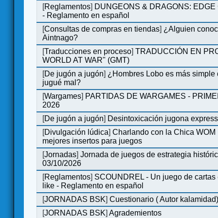
[
Reglamentos
]
DUNGEONS & DRAGONS: EDGE 
- Reglamento en español
[
Consultas de compras en tiendas
]
¿Alguien conoce
Aintnago?
[
Traducciones en proceso
]
TRADUCCIÓN EN PRO
WORLD AT WAR" (GMT)
[
De jugón a jugón
]
¿Hombres Lobo es más simple q
jugué mal?
[
Wargames
]
PARTIDAS DE WARGAMES - PRIM
2026
[
De jugón a jugón
]
Desintoxicación jugona expres
[
Divulgación lúdica
]
Charlando con la Chica WOM | 
mejores insertos para juegos
[
Jornadas
]
Jornada de juegos de estrategia históri
03/10/2026
[
Reglamentos
]
SCOUNDREL - Un juego de cartas en
like - Reglamento en español
[
JORNADAS BSK
]
Cuestionario ( Autor kalamidad
[
JORNADAS BSK
]
Agrademientos