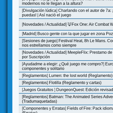
modernos no le llegan a la altura?
[
Divulgación lúdica
]
Charlando con el autor de 7a:
puedas! | Así nació el juego
[
Novedades / Actualidad
]
🦊Fox One: Air Combat 
[
Madrid
]
Busco gente con la que jugar en zona Po
[
Sesiones de juego
]
Festival Heat, 8h Le Mans. C
nos estrellamos como siempre
[
Novedades / Actualidad
]
MeepleFlix: Prestamo de
por Suscripción
[
Ayudadme a elegir: ¿Qué juego me compro?
]
Eur
componentes y solitario
[
Reglamentos
]
Lumen: the lost world (Reglamento)
[
Reglamentos
]
Flotilla (Reglamento y cartas)
[
Juegos Gratuitos
]
DungeonQuest: Edición revisad
[
Reglamentos
]
Batman: The Animated Series Adve
(Tradumaquetadas)
[
Componentes y Erratas
]
Fields of Fire: Pack id
(Erratas)