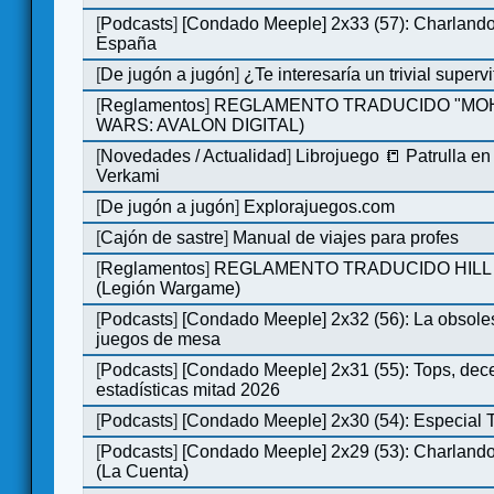
[
Podcasts
]
[Condado Meeple] 2x33 (57): Charlan
España
[
De jugón a jugón
]
¿Te interesaría un trivial super
[
Reglamentos
]
REGLAMENTO TRADUCIDO "MOH
WARS: AVALON DIGITAL)
[
Novedades / Actualidad
]
Librojuego 📒 Patrulla en
Verkami
[
De jugón a jugón
]
Explorajuegos.com
[
Cajón de sastre
]
Manual de viajes para profes
[
Reglamentos
]
REGLAMENTO TRADUCIDO HILL
(Legión Wargame)
[
Podcasts
]
[Condado Meeple] 2x32 (56): La obsole
juegos de mesa
[
Podcasts
]
[Condado Meeple] 2x31 (55): Tops, dec
estadísticas mitad 2026
[
Podcasts
]
[Condado Meeple] 2x30 (54): Especial
[
Podcasts
]
[Condado Meeple] 2x29 (53): Charlando
(La Cuenta)