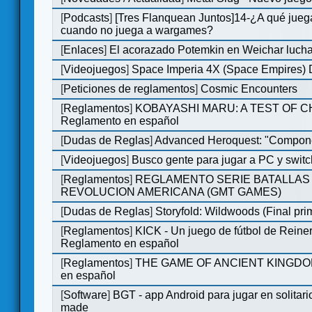
[
Podcasts
]
[Tres Flanquean Juntos]14-¿A qué jue
cuando no juega a wargames?
[
Enlaces
]
El acorazado Potemkin en Weichar lucha
[
Videojuegos
]
Space Imperia 4X (Space Empires) D
[
Peticiones de reglamentos
]
Cosmic Encounters
[
Reglamentos
]
KOBAYASHI MARU: A TEST OF 
Reglamento en español
[
Dudas de Reglas
]
Advanced Heroquest: "Compone
[
Videojuegos
]
Busco gente para jugar a PC y switc
[
Reglamentos
]
REGLAMENTO SERIE BATALLAS 
REVOLUCION AMERICANA (GMT GAMES)
[
Dudas de Reglas
]
Storyfold: Wildwoods (Final prim
[
Reglamentos
]
KICK - Un juego de fútbol de Reiner
Reglamento en español
[
Reglamentos
]
THE GAME OF ANCIENT KINGDOM
en español
[
Software
]
BGT - app Android para jugar en solitari
made