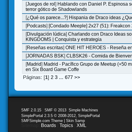
[
Juegos de rol
]
Hablando con Daniel P. Espinosa s
terror gótico de Shadowlands
[
¿Qué os parece...?
]
Hispania de Draco ideas ¿Qu
[
Podcasts
]
[Condado Meeple] 2x27 (51): Freakcon
[
Divulgación lúdica
]
Charlando con Draco Ideas s
KINGDOMS | Conquista y estrategia
[
Reseñas escritas
]
ONE HIT HEROES - Reseña en 
[
JORNADAS BSK
]
CLBSK26 - Comida de Bienve
[
Madrid
]
Madrid - Pacífico Grupo de Meetup (+50 
en Six Board Game Coffe
Páginas: [
1
]
2
3
...
677
>>
SMF 2.0.15
|
SMF © 2013
,
Simple Machines
SimplePortal 2.3.5 © 2008-2012, SimplePortal
SMFSimple.com Theme | Skin Samp
Sitemap:
Boards
|
Topics
|
XML