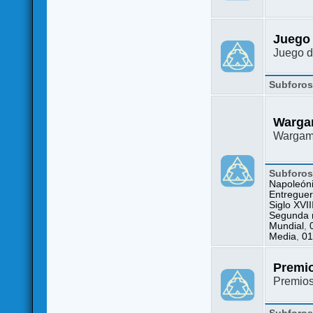
Juego
Juego d
Subforo
Warga
Wargame
Subforo
Napoleón
Entreguer
Siglo XVII
Segunda m
Mundial
,
Media
,
01
Premi
Premio