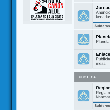
Jorna
Anuncio
kedada
Subforo
Plane
Planet
Enlac
Publicit
mesa.
LUDOTECA
Regla
Reglame
Moderado
Subforo