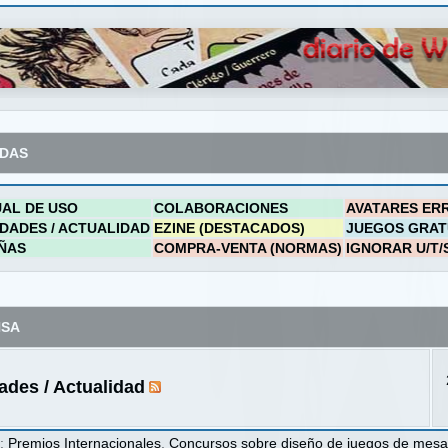
ADAS
AL DE USO
COLABORACIONES
AVATARES ER
DADES / ACTUALIDAD
EZINE (DESTACADOS)
JUEGOS GRAT
ÑAS
COMPRA-VENTA (NORMAS)
IGNORAR U/T/
NSA
des / Actualidad
s
:
Premios Internacionales
,
Concursos sobre diseño de juegos de mes