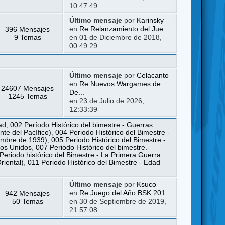
10:47:49
Último mensaje
por
Karinsky
396 Mensajes
en
Re:Relanzamiento del Jue...
9 Temas
en 01 de Diciembre de 2018,
00:49:29
Último mensaje
por
Celacanto
en
Re:Nuevos Wargames de
24607 Mensajes
De...
1245 Temas
en 23 de Julio de 2026,
12:33:39
ad
,
002 Período Histórico del bimestre - Guerras
te del Pacífico)
,
004 Periodo Histórico del Bimestre -
iembre de 1939)
,
005 Periodo Histórico del Bimestre -
dos Unidos
,
007 Periodo Histórico del bimestre.-
Periodo histórico del Bimestre - La Primera Guerra
riental)
,
011 Periodo Histórico del Bimestre - Edad
Último mensaje
por
Ksuco
942 Mensajes
en
Re:Juego del Año BSK 201...
50 Temas
en 30 de Septiembre de 2019,
21:57:08