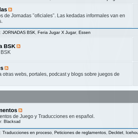
das
s de Jornadas "oficiales". Las kedadas informales van en
s.
s
:
JORNADAS BSK
,
Feria Jugar X Jugar
,
Essen
ta BSK
a BSK
es
a otras webs, portales, podcast y blogs sobre juegos de
mentos
ntos de Juego y Traducciones en español.
r:
Blacksad
s
:
Traducciones en proceso
,
Peticiones de reglamentos
,
Decktet
,
Iceho