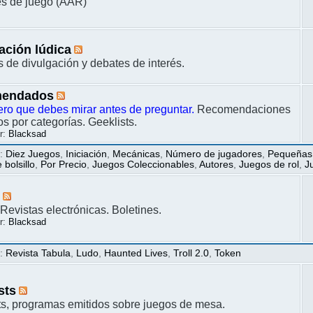
s de juego (AAR)
ación lúdica
s de divulgación y debates de interés.
endados
ero que debes mirar antes de preguntar.
Recomendaciones
s por categorías. Geeklists.
r:
Blacksad
s
:
Diez Juegos
,
Iniciación
,
Mecánicas
,
Número de jugadores
,
Pequeñas
bolsillo
,
Por Precio
,
Juegos Coleccionables
,
Autores
,
Juegos de rol
,
J
s
Revistas electrónicas. Boletines.
r:
Blacksad
s
:
Revista Tabula
,
Ludo
,
Haunted Lives
,
Troll 2.0
,
Token
sts
s, programas emitidos sobre juegos de mesa.