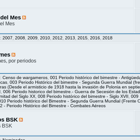
 del Mes
el Mes
s
:
2007
,
2008
,
2009
,
2010
,
2012
,
2013
,
2015
,
2016
,
2018
mes
s, por periodos
s
:
Censo de wargameros
,
001 Periodo histórico del bimestre - Antigüed
icas
,
003 Periodo Histórico del bimestre - Segunda Guerra Mundial (fren
ras (Desde el armisticio de 1918 hasta la invasión de Polonia en sept
I
,
006 Periodo historico del bimestre.- Guerra de Secesión de los Esta
itad del Siglo XX
,
008 Periodo histórico del bimestre - Siglo XVII
,
009 
010 Periodo histórico del Bimestre - Segunda Guerra Mundial (Frente O
2 - Periodo Histórico del Bimestre - Combates Aéreos
os BSK
s BSK