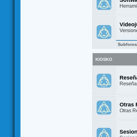
Herrami
Video
Versione
Subforo
KIOSKO
Reseña
Reseñas
Otras
Otras Re
Sesion