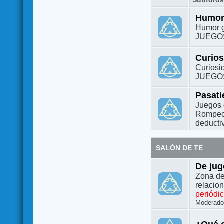
Subforo
Humo
Humor g
JUEGO
Curio
Curiosi
JUEGO
Pasat
Juegos 
Rompeca
deductiv
SALÓN DE TE
De jug
Zona de
relacio
periódi
Moderado