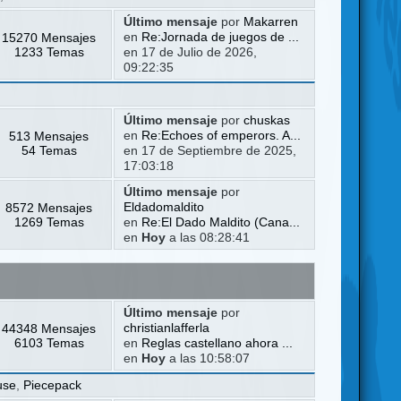
Último mensaje
por
Makarren
15270 Mensajes
en
Re:Jornada de juegos de ...
1233 Temas
en 17 de Julio de 2026,
09:22:35
Último mensaje
por
chuskas
513 Mensajes
en
Re:Echoes of emperors. A...
54 Temas
en 17 de Septiembre de 2025,
17:03:18
Último mensaje
por
8572 Mensajes
Eldadomaldito
1269 Temas
en
Re:El Dado Maldito (Cana...
en
Hoy
a las 08:28:41
Último mensaje
por
44348 Mensajes
christianlafferla
6103 Temas
en
Reglas castellano ahora ...
en
Hoy
a las 10:58:07
use
,
Piecepack