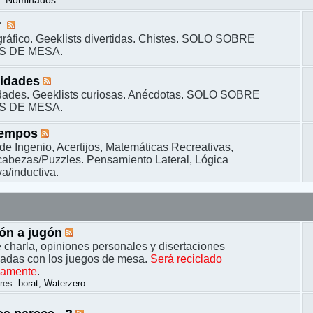
s
:
Nominados
r
ráfico. Geeklists divertidas. Chistes. SOLO SOBRE
S DE MESA.
sidades
dades. Geeklists curiosas. Anécdotas. SOLO SOBRE
S DE MESA.
iempos
de Ingenio, Acertijos, Matemáticas Recreativas,
bezas/Puzzles. Pensamiento Lateral, Lógica
a/inductiva.
ón a jugón
 charla, opiniones personales y disertaciones
nadas con los juegos de mesa.
Será reciclado
camente
.
res:
borat
,
Waterzero