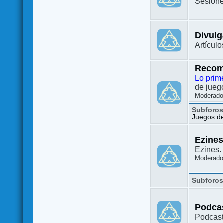
Sesione
Divulg
Artículo
Recom
Lo prim
de juego
Moderado
Subforo
Juegos de 
Ezine
Ezines. 
Moderado
Subforo
Podca
Podcast