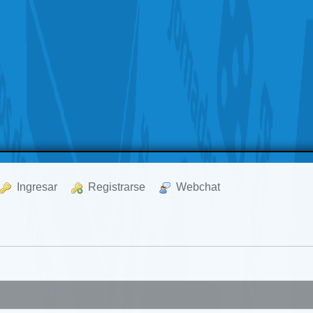
  Ingresar
  Registrarse
  Webchat