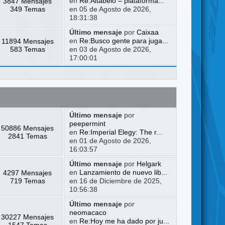
3847 Mensajes
en
Re:Altabelo – plataforma...
349 Temas
en 05 de Agosto de 2026,
18:31:38
Último mensaje
por
Caixaa
11894 Mensajes
en
Re:Busco gente para juga...
583 Temas
en 03 de Agosto de 2026,
17:00:01
Último mensaje
por
peepermint
50886 Mensajes
en
Re:Imperial Elegy: The r...
2841 Temas
en 01 de Agosto de 2026,
16:03:57
Último mensaje
por
Helgark
4297 Mensajes
en
Lanzamiento de nuevo lib...
719 Temas
en 16 de Diciembre de 2025,
10:56:38
Último mensaje
por
neomacaco
30227 Mensajes
en
Re:Hoy me ha dado por ju...
1547 Temas