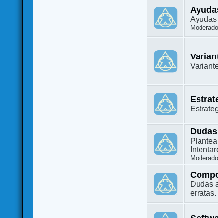
Ayuda
Ayudas 
Moderado
Varian
Variant
Estrat
Estrate
Dudas
Plantea
Intenta
Moderado
Compo
Dudas a
erratas.
Softw