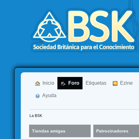
  Inicio
  Foro
Etiquetas
  Ezine
  Ayuda
La BSK
Tiendas amigas
Patrocinadores