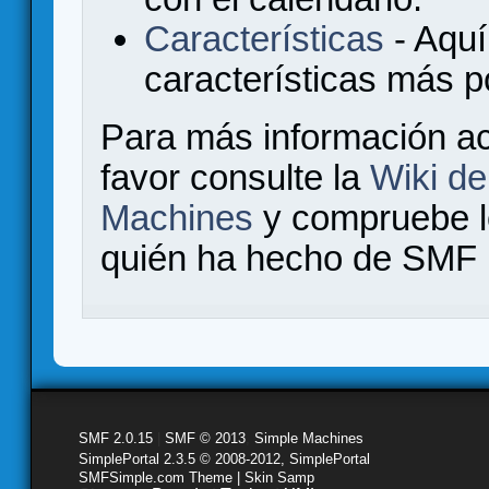
Características
- Aquí
características más 
Para más información a
favor consulte la
Wiki d
Machines
y compruebe 
quién ha hecho de SMF l
SMF 2.0.15
|
SMF © 2013
,
Simple Machines
SimplePortal 2.3.5 © 2008-2012, SimplePortal
SMFSimple.com Theme | Skin Samp