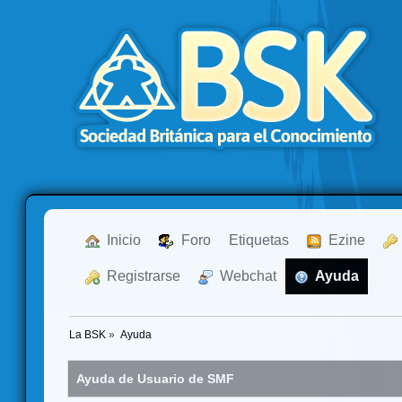
  Inicio
  Foro
Etiquetas
  Ezine
  Registrarse
  Webchat
  Ayuda
La BSK
»
Ayuda
Ayuda de Usuario de SMF