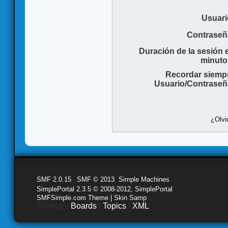
Usuari
Contraseñ
Duración de la sesión 
minuto
Recordar siemp
Usuario/Contraseñ
¿Olvi
SMF 2.0.15
|
SMF © 2013
,
Simple Machines
SimplePortal 2.3.5 © 2008-2012, SimplePortal
SMFSimple.com Theme | Skin Samp
Sitemap:
Boards
|
Topics
|
XML