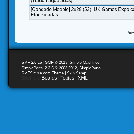
(Tradumaquetadas)
[Condado Meeple] 2x28 (52): UK Games Expo c
Eloi Pujadas
Pow
SMF 2.0.15
|
SMF © 2013
,
Simple Machines
SimplePortal 2.3.5 © 2008-2012, SimplePortal
SMFSimple.com Theme | Skin Samp
Sitemap:
Boards
|
Topics
|
XML