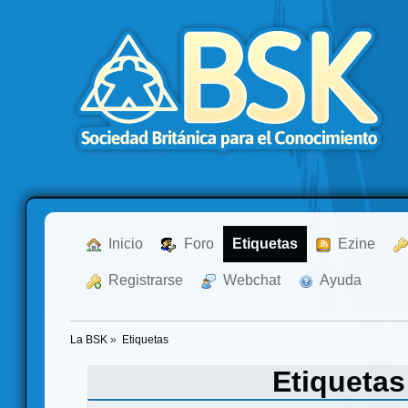
  Inicio
  Foro
Etiquetas
  Ezine
  Registrarse
  Webchat
  Ayuda
La BSK
»
Etiquetas
Etiqueta