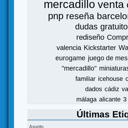
mercadillo
venta
pnp
reseña
barcel
dudas
gratuito
rediseño
Comp
valencia
Kickstarter
Wa
eurogame
juego de mes
"mercadillo"
miniatura
familiar
icehouse
dados
cádiz
va
málaga
alicante
3
Últimas Eti
Asunto