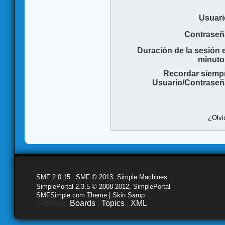
Usuari
Contraseñ
Duración de la sesión 
minuto
Recordar siemp
Usuario/Contraseñ
¿Olvi
SMF 2.0.15
|
SMF © 2013
,
Simple Machines
SimplePortal 2.3.5 © 2008-2012, SimplePortal
SMFSimple.com Theme | Skin Samp
Sitemap:
Boards
|
Topics
|
XML