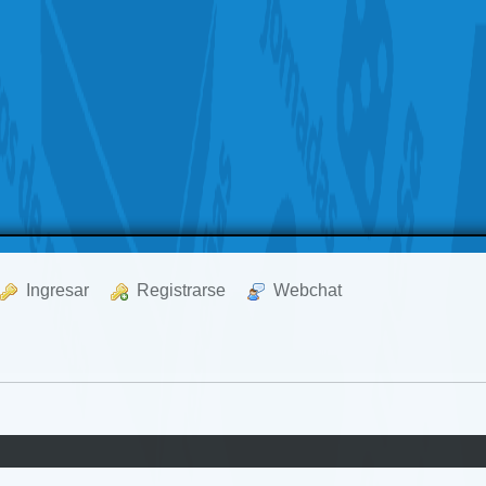
  Ingresar
  Registrarse
  Webchat