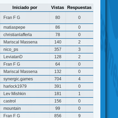
Iniciado por
Vistas
Respuestas
Fran F G
80
0
matiaspepe
86
0
christianlafferla
78
0
Mariscal Massena
140
2
nico_ps
357
3
LeviatanD
128
2
Fran F G
64
0
Mariscal Massena
132
0
synergic.games
704
4
harlock1979
391
0
Lev Mishkin
181
1
castrol
156
0
mountain
99
0
Fran F G
856
9