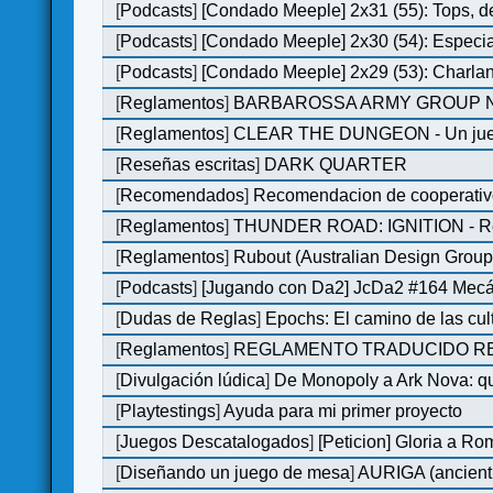
[
Podcasts
]
[Condado Meeple] 2x31 (55): Tops, d
[
Podcasts
]
[Condado Meeple] 2x30 (54): Especi
[
Podcasts
]
[Condado Meeple] 2x29 (53): Charlan
[
Reglamentos
]
BARBAROSSA ARMY GROUP N
[
Reglamentos
]
CLEAR THE DUNGEON - Un juego 
[
Reseñas escritas
]
DARK QUARTER
[
Recomendados
]
Recomendacion de cooperativ
[
Reglamentos
]
THUNDER ROAD: IGNITION - Re
[
Reglamentos
]
Rubout (Australian Design Group
[
Podcasts
]
[Jugando con Da2] JcDa2 #164 Mecá
[
Dudas de Reglas
]
Epochs: El camino de las cul
[
Reglamentos
]
REGLAMENTO TRADUCIDO RED
[
Divulgación lúdica
]
De Monopoly a Ark Nova: qu
[
Playtestings
]
Ayuda para mi primer proyecto
[
Juegos Descatalogados
]
[Peticion] Gloria a Ro
[
Diseñando un juego de mesa
]
AURIGA (ancient 