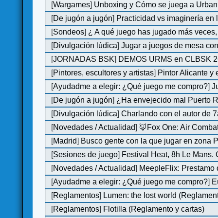
[
Wargames
]
Unboxing y Cómo se juega a Urban 
[
De jugón a jugón
]
Practicidad vs imaginería en
[
Sondeos
]
¿ A qué juego has jugado más veces, 
[
Divulgación lúdica
]
Jugar a juegos de mesa con
[
JORNADAS BSK
]
DEMOS URMS en CLBSK 2
[
Pintores, escultores y artistas
]
Pintor Alicante y
[
Ayudadme a elegir: ¿Qué juego me compro?
]
J
[
De jugón a jugón
]
¿Ha envejecido mal Puerto Ri
[
Divulgación lúdica
]
Charlando con el autor de 7
[
Novedades / Actualidad
]
🦊Fox One: Air Comb
[
Madrid
]
Busco gente con la que jugar en zona 
[
Sesiones de juego
]
Festival Heat, 8h Le Mans.
[
Novedades / Actualidad
]
MeepleFlix: Prestamo 
[
Ayudadme a elegir: ¿Qué juego me compro?
]
E
[
Reglamentos
]
Lumen: the lost world (Reglamen
[
Reglamentos
]
Flotilla (Reglamento y cartas)