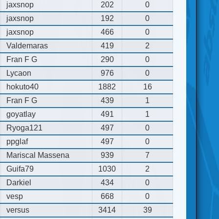
jaxsnop
202
0
jaxsnop
192
0
jaxsnop
466
0
Valdemaras
419
2
Fran F G
290
0
Lycaon
976
0
hokuto40
1882
16
Fran F G
439
1
goyatlay
491
1
Ryoga121
497
0
ppglaf
497
0
Mariscal Massena
939
7
Guifa79
1030
2
Darkiel
434
0
vesp
668
0
versus
3414
39