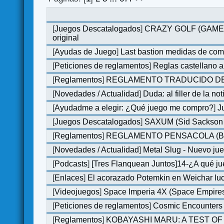
[
Juegos Descatalogados
]
CRAZY GOLF (GAMES M
original
[
Ayudas de Juego
]
Last bastion medidas de co
[
Peticiones de reglamentos
]
Reglas castellano 
[
Reglamentos
]
REGLAMENTO TRADUCIDO DE
[
Novedades / Actualidad
]
Duda: al filler de la not
[
Ayudadme a elegir: ¿Qué juego me compro?
]
J
[
Juegos Descatalogados
]
SAXUM (Sid Sackson -
[
Reglamentos
]
REGLAMENTO PENSACOLA (B
[
Novedades / Actualidad
]
Metal Slug - Nuevo ju
[
Podcasts
]
[Tres Flanquean Juntos]14-¿A qué 
[
Enlaces
]
El acorazado Potemkin en Weichar luc
[
Videojuegos
]
Space Imperia 4X (Space Empires)
[
Peticiones de reglamentos
]
Cosmic Encounters
[
Reglamentos
]
KOBAYASHI MARU: A TEST OF 