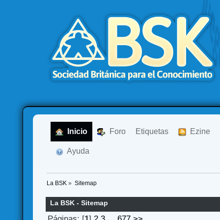
  Inicio
  Foro
Etiquetas
  Ezine
  Ayuda
La BSK
»
Sitemap
La BSK - Sitemap
Páginas: [
1
]
2
3
...
677
>>