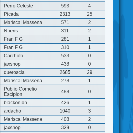
Perro Celeste
593
4
Picada
2313
25
Mariscal Massena
571
2
Nperis
311
2
Fran F G
281
1
Fran F G
310
1
Carchofo
533
0
jaxsnop
438
0
queroscia
2685
29
Mariscal Massena
278
1
Publio Cornelio
488
0
Escipion
blackonion
426
1
ardacho
1040
3
Mariscal Massena
403
2
jaxsnop
329
0