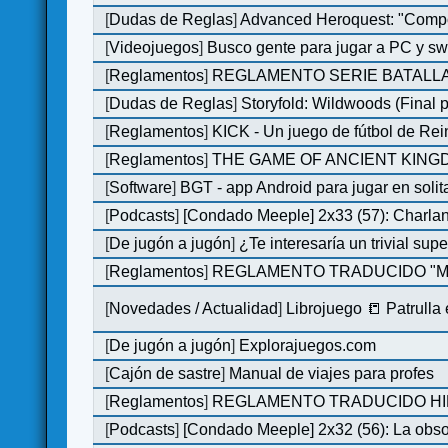
[
Dudas de Reglas
]
Advanced Heroquest: "Comp
[
Videojuegos
]
Busco gente para jugar a PC y sw
[
Reglamentos
]
REGLAMENTO SERIE BATALLA
[
Dudas de Reglas
]
Storyfold: Wildwoods (Final p
[
Reglamentos
]
KICK - Un juego de fútbol de Re
[
Reglamentos
]
THE GAME OF ANCIENT KINGDO
[
Software
]
BGT - app Android para jugar en solit
[
Podcasts
]
[Condado Meeple] 2x33 (57): Char
[
De jugón a jugón
]
¿Te interesaría un trivial su
[
Reglamentos
]
REGLAMENTO TRADUCIDO "MO
[
Novedades / Actualidad
]
Librojuego 📒 Patrulla
[
De jugón a jugón
]
Explorajuegos.com
[
Cajón de sastre
]
Manual de viajes para profes
[
Reglamentos
]
REGLAMENTO TRADUCIDO HILL
[
Podcasts
]
[Condado Meeple] 2x32 (56): La obs