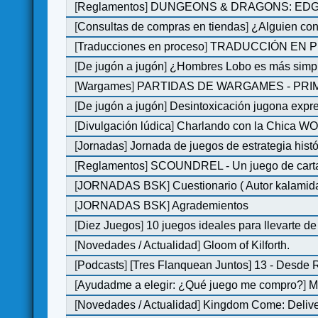
[
Reglamentos
]
DUNGEONS & DRAGONS: EDGE 
[
Consultas de compras en tiendas
]
¿Alguien con
[
Traducciones en proceso
]
TRADUCCIÓN EN P
[
De jugón a jugón
]
¿Hombres Lobo es más simple
[
Wargames
]
PARTIDAS DE WARGAMES - PRI
[
De jugón a jugón
]
Desintoxicación jugona expr
[
Divulgación lúdica
]
Charlando con la Chica WOM 
[
Jornadas
]
Jornada de juegos de estrategia hist
[
Reglamentos
]
SCOUNDREL - Un juego de cartas 
[
JORNADAS BSK
]
Cuestionario ( Autor kalamid
[
JORNADAS BSK
]
Agrademientos
[
Diez Juegos
]
10 juegos ideales para llevarte d
[
Novedades / Actualidad
]
Gloom of Kilforth.
[
Podcasts
]
[Tres Flanquean Juntos] 13 - Desde
[
Ayudadme a elegir: ¿Qué juego me compro?
]
M
[
Novedades / Actualidad
]
Kingdom Come: Deliver