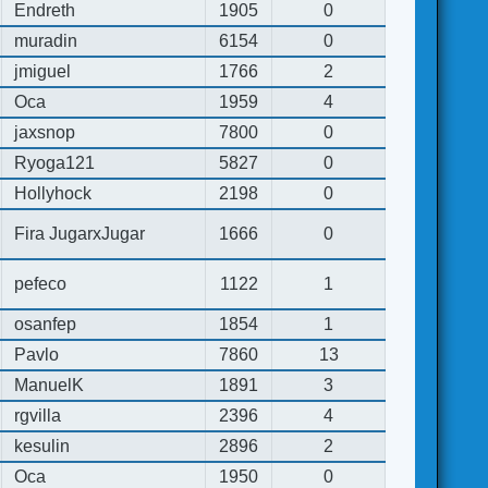
Endreth
1905
0
muradin
6154
0
jmiguel
1766
2
Oca
1959
4
jaxsnop
7800
0
Ryoga121
5827
0
Hollyhock
2198
0
Fira JugarxJugar
1666
0
pefeco
1122
1
osanfep
1854
1
Pavlo
7860
13
ManuelK
1891
3
rgvilla
2396
4
kesulin
2896
2
Oca
1950
0