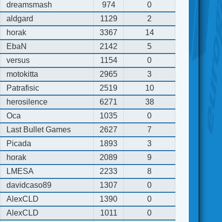
dreamsmash
974
0
aldgard
1129
2
horak
3367
14
EbaN
2142
5
versus
1154
0
motokitta
2965
3
Patrafisic
2519
10
herosilence
6271
38
Oca
1035
0
Last Bullet Games
2627
7
Picada
1893
3
horak
2089
9
LMESA
2233
8
davidcaso89
1307
0
AlexCLD
1390
0
AlexCLD
1011
0