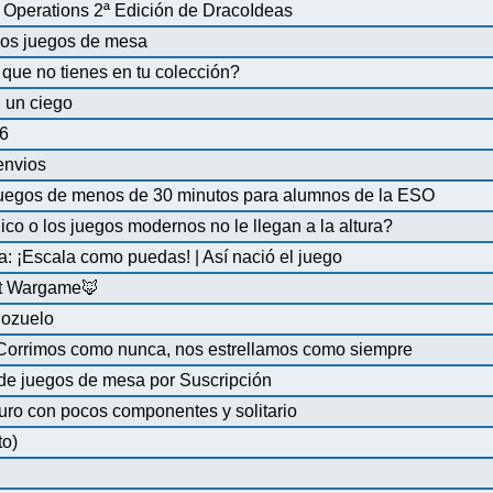
Operations 2ª Edición de DracoIdeas
 los juegos de mesa
que no tienes en tu colección?
 un ciego
6
 envios
uegos de menos de 30 minutos para alumnos de la ESO
co o los juegos modernos no le llegan a la altura?
a: ¡Escala como puedas! | Así nació el juego
at Wargame🦊
Pozuelo
 Corrimos como nunca, nos estrellamos como siempre
de juegos de mesa por Suscripción
uro con pocos componentes y solitario
to)