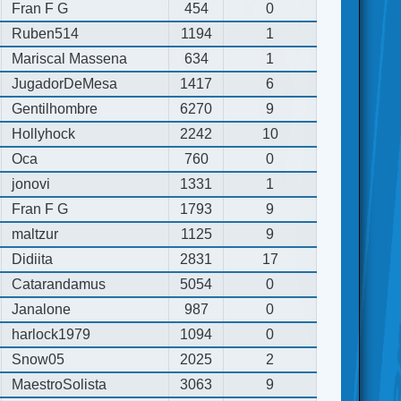
Fran F G
454
0
Ruben514
1194
1
Mariscal Massena
634
1
JugadorDeMesa
1417
6
Gentilhombre
6270
9
Hollyhock
2242
10
Oca
760
0
jonovi
1331
1
Fran F G
1793
9
maltzur
1125
9
Didiita
2831
17
Catarandamus
5054
0
Janalone
987
0
harlock1979
1094
0
Snow05
2025
2
MaestroSolista
3063
9