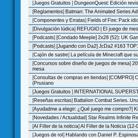
[
Juegos Gratuitos
]
DungeonQuest: Edición revis
[
Reglamentos
]
Batman: The Animated Series Ad
[
Componentes y Erratas
]
Fields of Fire: Pack i
[
Divulgación lúdica
]
REFUGIO | El juego de mesa
[
Podcasts
]
[Condado Meeple] 2x28 (52): UK Ga
[
Podcasts
]
[Jugando con Da2] JcDa2 #163 TOP1
[
Cajón de sastre
]
La película de Minecraft que s
[
Concursos sobre diseño de juegos de mesa
]
20
mesa
[
Consultas de compras en tiendas
]
[COMPRO] C&C
(Prusiano
[
Juegos Gratuitos
]
INTERNATIONAL SUPERST
[
Reseñas escritas
]
Battalion Combat Series. Una
[
Ayudadme a elegir: ¿Qué juego me compro?
]
K
[
Novedades / Actualidad
]
Star Realms Infinite Re
[
Al Filler de la noticia
]
Al Filler de la Noticia (12
[
Juegos de rol
]
Hablando con Daniel P. Espinosa