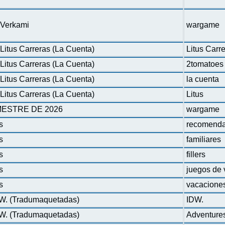
n Verkami
wargame
Litus Carreras (La Cuenta)
Litus Carr
Litus Carreras (La Cuenta)
2tomatoes
Litus Carreras (La Cuenta)
la cuenta
Litus Carreras (La Cuenta)
Litus
ESTRE DE 2026
wargame
s
recomenda
s
familiares
s
fillers
s
juegos de 
s
vacacione
DW. (Tradumaquetadas)
IDW.
DW. (Tradumaquetadas)
Adventure