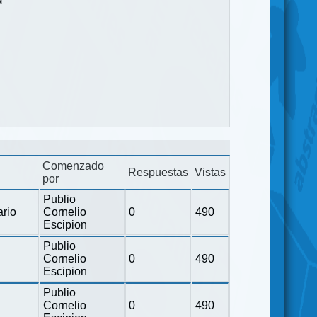
Comenzado
Respuestas
Vistas
por
Publio
ario
Cornelio
0
490
Escipion
Publio
Cornelio
0
490
Escipion
Publio
Cornelio
0
490