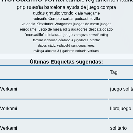
pnp
reseña
barcelona
ayuda de juego
compra
dudas
gratuito
vendo
kiala
wargame
rediseño
Compro
cartas
podcast
sevilla
valencia
Kickstarter
Wargames
juegos de mesa
juegos
eurogame
juego de mesa
rol
2 jugadores
descatalogado
"mercadillo"
miniaturas
juego
zaragoza
crowdfunding
familiar
icehouse
córdoba
4 jugadores
"venta"
dados
cádiz
valladolid
sant cugat
jerez
málaga
alicante
3 jugadores
solitario
verkami
Últimas Etiquetas sugeridas:
Tag
n Verkami
juego solit
n Verkami
librojuego
n Verkami
solitario