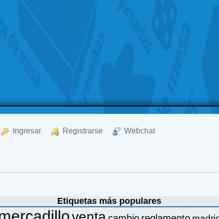
  Ingresar
  Registrarse
  Webchat
Etiquetas más populares
mercadillo
venta
cambio
reglamento
madri