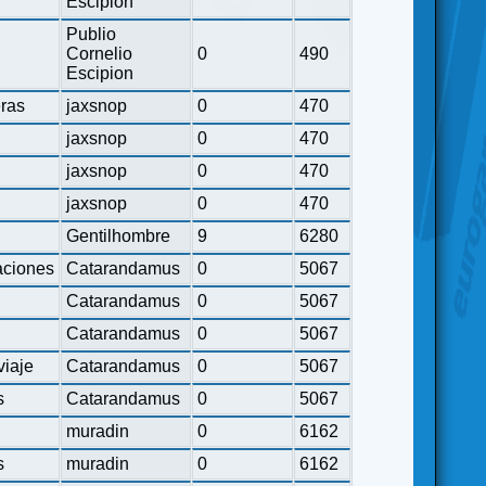
Escipion
Publio
Cornelio
0
490
Escipion
eras
jaxsnop
0
470
jaxsnop
0
470
jaxsnop
0
470
jaxsnop
0
470
Gentilhombre
9
6280
ciones
Catarandamus
0
5067
Catarandamus
0
5067
Catarandamus
0
5067
viaje
Catarandamus
0
5067
s
Catarandamus
0
5067
muradin
0
6162
s
muradin
0
6162