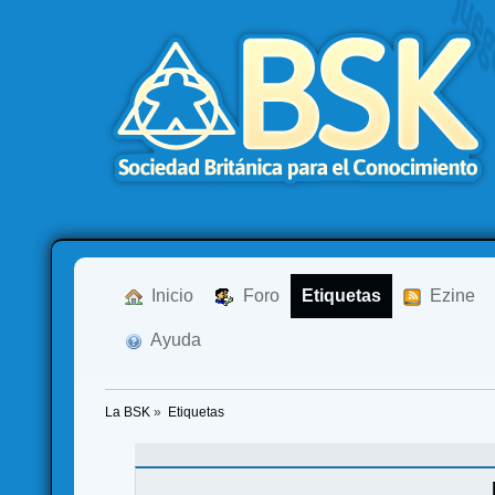
  Inicio
  Foro
Etiquetas
  Ezine
  Ayuda
La BSK
»
Etiquetas