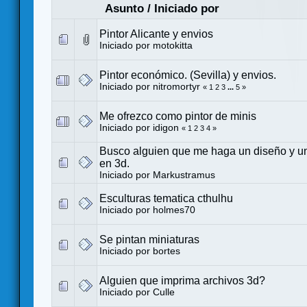
Asunto
/
Iniciado por
Pintor Alicante y envios
Iniciado por
motokitta
Pintor económico. (Sevilla) y envios.
Iniciado por
nitromortyr
«
1
2
3
...
5
»
Me ofrezco como pintor de minis
Iniciado por
idigon
«
1
2
3
4
»
Busco alguien que me haga un diseño y u
en 3d.
Iniciado por
Markustramus
Esculturas tematica cthulhu
Iniciado por
holmes70
Se pintan miniaturas
Iniciado por
bortes
Alguien que imprima archivos 3d?
Iniciado por
Culle