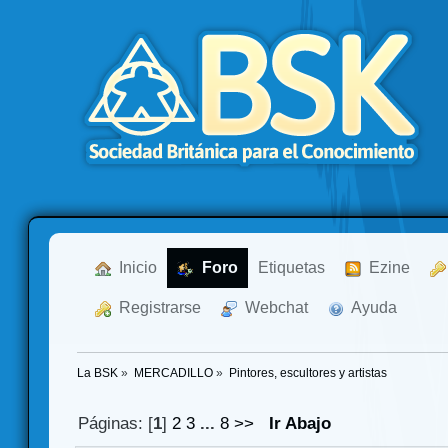
  Inicio
  Foro
Etiquetas
  Ezine
  Registrarse
  Webchat
  Ayuda
La BSK
»
MERCADILLO
»
Pintores, escultores y artistas
Páginas: [
1
]
2
3
...
8
>>
Ir Abajo