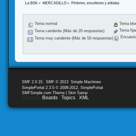
La BSK
»
MERCADILLO
»
Pintores, escultores y artistas
Tema normal
Tema blo
Tema fija
Tema candente (Más de 20 respuestas)
Encuest
Tema muy candente (Más de 50 respuestas)
SMF 2.0.15
|
SMF © 2013
,
Simple Machines
SimplePortal 2.3.5 © 2008-2012, SimplePortal
SMFSimple.com Theme | Skin Samp
Sitemap:
Boards
|
Topics
|
XML