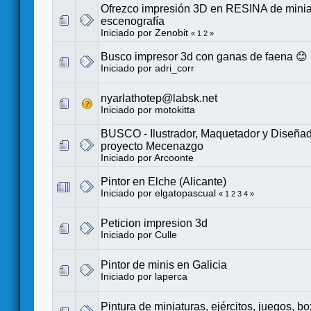
Ofrezco impresión 3D en RESINA de minia
escenografía
Iniciado por
Zenobit
«
1
2
»
Busco impresor 3d con ganas de faena 😊
Iniciado por
adri_corr
nyarlathotep@labsk.net
Iniciado por
motokitta
BUSCO - Ilustrador, Maquetador y Diseñad
proyecto Mecenazgo
Iniciado por
Arcoonte
Pintor en Elche (Alicante)
Iniciado por
elgatopascual
«
1
2
3
4
»
Peticion impresion 3d
Iniciado por
Culle
Pintor de minis en Galicia
Iniciado por
laperca
Pintura de miniaturas, ejércitos, juegos, box