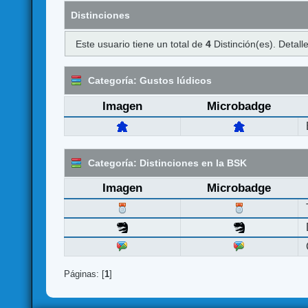
Distinciones
Este usuario tiene un total de
4
Distinción(es). Detalle
Categoría: Gustos lúdicos
Imagen
Microbadge
Categoría: Distinciones en la BSK
Imagen
Microbadge
Páginas: [
1
]