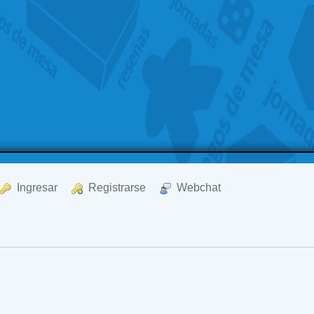
  Ingresar
  Registrarse
  Webchat