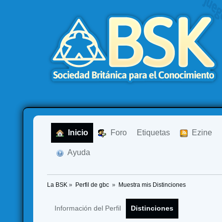
  Inicio
  Foro
Etiquetas
  Ezine
  Ayuda
La BSK
»
Perfil de gbc 
»
Muestra mis Distinciones
Información del Perfil
Distinciones