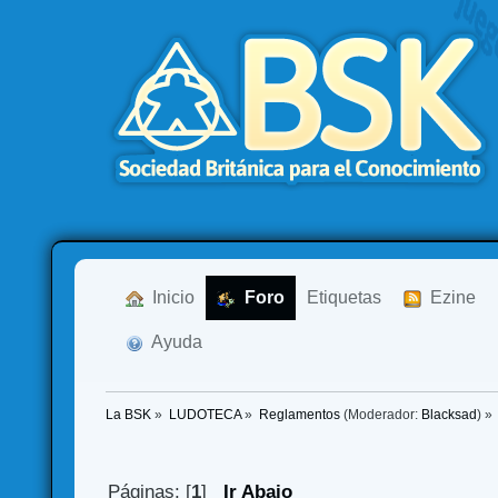
  Inicio
  Foro
Etiquetas
  Ezine
  Ayuda
La BSK
»
LUDOTECA
»
Reglamentos
(Moderador:
Blacksad
) »
Páginas: [
1
]
Ir Abajo