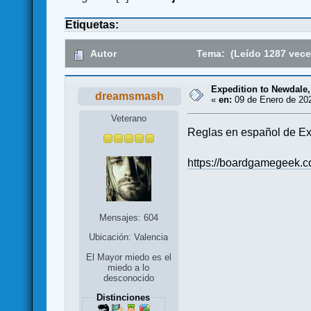
Etiquetas:
Autor
Tema: (Leído 1287 vece
Expedition to Newdale
dreamsmash
«
en:
09 de Enero de 202
Veterano
Reglas en español de Exp
https://boardgamegeek.c
Mensajes: 604
Ubicación: Valencia
El Mayor miedo es el
miedo a lo
desconocido
Distinciones