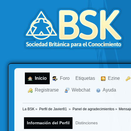
  Inicio
  Foro
Etiquetas
  Ezine
  Registrarse
  Webchat
  Ayuda
La BSK
»
Perfil de Javier81 
»
Panel de agradecimientos
»
Mensaj
Información del Perfil
Distinciones