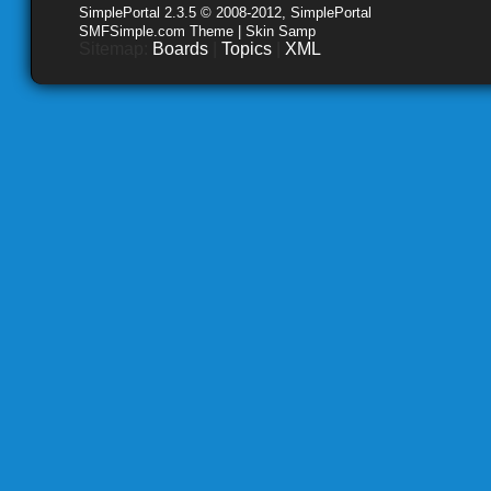
SimplePortal 2.3.5 © 2008-2012, SimplePortal
SMFSimple.com Theme | Skin Samp
Sitemap:
Boards
|
Topics
|
XML