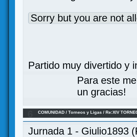
Sorry but you are not al
Partido muy divertido y i
Para este me
un gracias!
6
COMUNIDAD
/
Torneos y Ligas
/
Re:XIV TORNE
ANILLO/ Jornada 1
Jurnada 1 - Giulio1893 (P