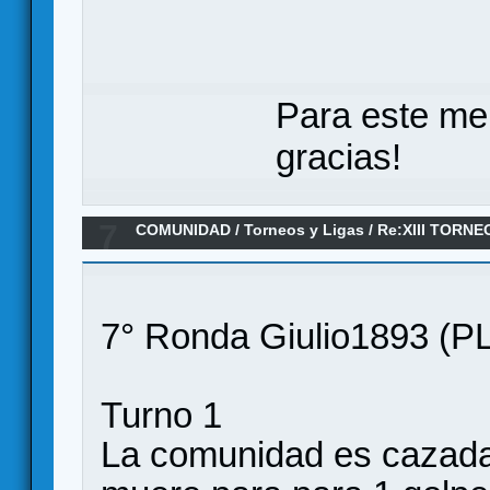
Para este me
gracias!
7
COMUNIDAD
/
Torneos y Ligas
/
Re:XIII TORN
ANILLO/ Séptima ronda
7° Ronda Giulio1893 (PL
Turno 1
La comunidad es cazada 