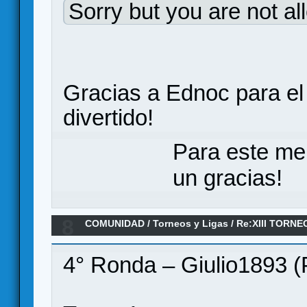
Sorry but you are not al
Gracias a Ednoc para el 
divertido!
Para este me
un gracias!
8
COMUNIDAD
/
Torneos y Ligas
/
Re:XIII TORN
ANILLO/ Séptima ronda
4° Ronda – Giulio1893 (