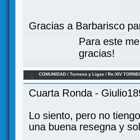
Gracias a Barbarisco par
Para este me
gracias!
4
COMUNIDAD
/
Torneos y Ligas
/
Re:XIV TORNE
ANILLO/ Jornada 5
Cuarta Ronda - Giulio1
Lo siento, pero no tieng
una buena resegna y sol