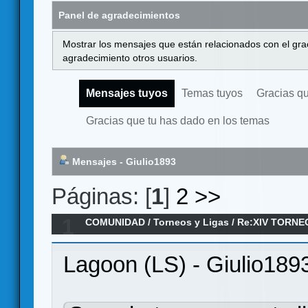
Panel de agradecimientos
Mostrar los mensajes que están relacionados con el gra
agradecimiento otros usuarios.
Mensajes tuyos
Temas tuyos
Gracias q
Gracias que tu has dado en los temas
Mensajes - Giulio1893
Páginas: [
1
]
2
>>
1
COMUNIDAD
/
Torneos y Ligas
/
Re:XIV TORNE
ANILLO/ Jornada 7
Lagoon (LS) - Giulio189