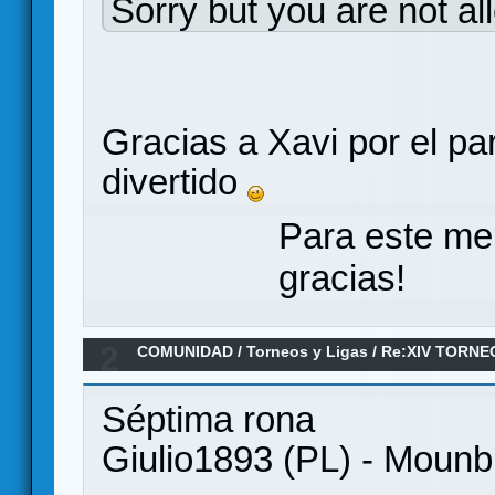
Sorry but you are not al
Gracias a Xavi por el par
divertido
Para este me
gracias!
2
COMUNIDAD
/
Torneos y Ligas
/
Re:XIV TORNE
ANILLO/ Jornada 7
Séptima rona
Giulio1893 (PL) - Mounb