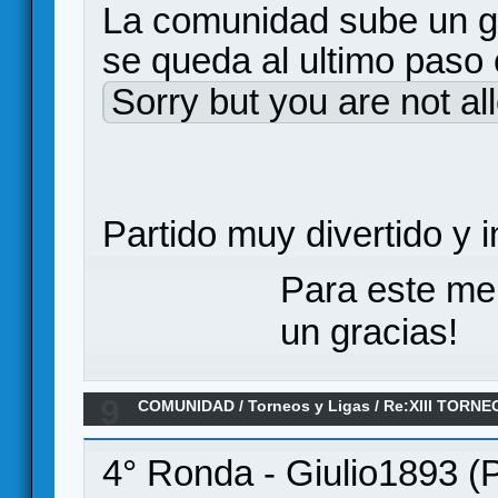
La comunidad sube un go
se queda al ultimo paso
Sorry but you are not al
Partido muy divertido y i
Para este me
un gracias!
9
COMUNIDAD
/
Torneos y Ligas
/
Re:XIII TORN
ANILLO/ Séptima ronda
4° Ronda - Giulio1893 (P