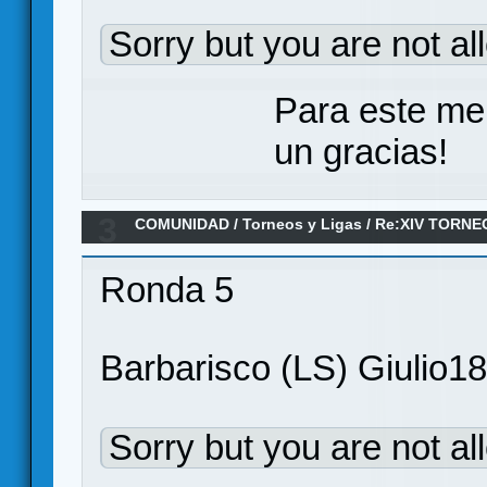
Sorry but you are not al
Para este me
un gracias!
3
COMUNIDAD
/
Torneos y Ligas
/
Re:XIV TORNE
ANILLO/ Jornada 6
Ronda 5
Barbarisco (LS) Giulio1
Sorry but you are not al