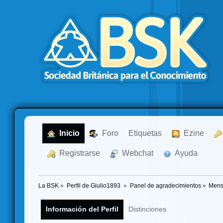
  Inicio
  Foro
Etiquetas
  Ezine
  Registrarse
  Webchat
  Ayuda
La BSK
»
Perfil de Giulio1893 
»
Panel de agradecimientos
»
Mens
Información del Perfil
Distinciones