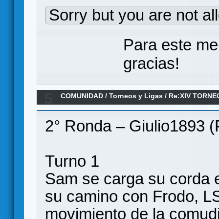
Sorry but you are not al
Para este me
gracias!
5
COMUNIDAD
/
Torneos y Ligas
/
Re:XIV TORNE
ANILLO/ Jornada 2
2° Ronda – Giulio1893 (P
Turno 1
Sam se carga su corda e
su camino con Frodo, LS
movimiento de la comudi