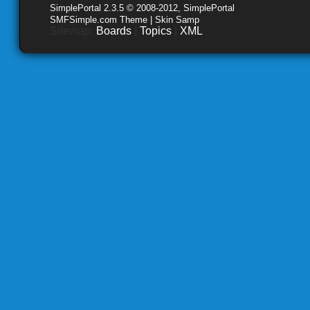
SimplePortal 2.3.5 © 2008-2012, SimplePortal
SMFSimple.com Theme | Skin Samp
Sitemap:
Boards
|
Topics
|
XML