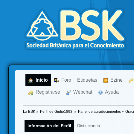
  Inicio
  Foro
Etiquetas
  Ezine
  Registrarse
  Webchat
  Ayuda
La BSK
»
Perfil de Giulio1893 
»
Panel de agradecimientos
»
Graci
Información del Perfil
Distinciones