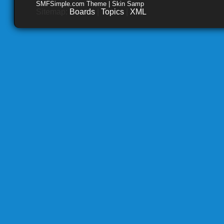
SMFSimple.com Theme | Skin Samp
Sitemap:
Boards
|
Topics
|
XML