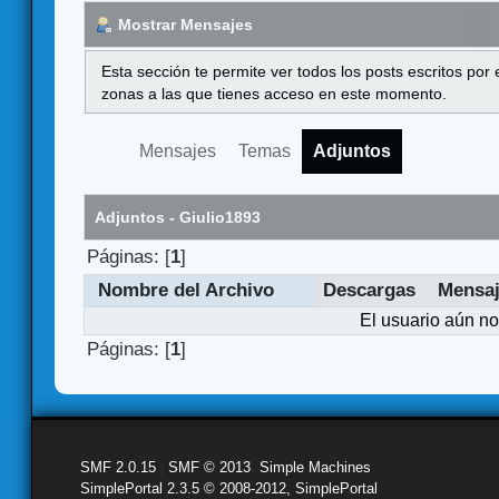
Mostrar Mensajes
Esta sección te permite ver todos los posts escritos por
zonas a las que tienes acceso en este momento.
Mensajes
Temas
Adjuntos
Adjuntos - Giulio1893
Páginas: [
1
]
Nombre del Archivo
Descargas
Mensa
El usuario aún no
Páginas: [
1
]
SMF 2.0.15
|
SMF © 2013
,
Simple Machines
SimplePortal 2.3.5 © 2008-2012, SimplePortal