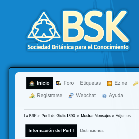
  Inicio
  Foro
Etiquetas
  Ezine
  Registrarse
  Webchat
  Ayuda
La BSK
»
Perfil de Giulio1893 
»
Mostrar Mensajes
»
Adjuntos
Información del Perfil
Distinciones