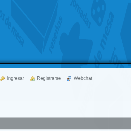
  Ingresar
  Registrarse
  Webchat