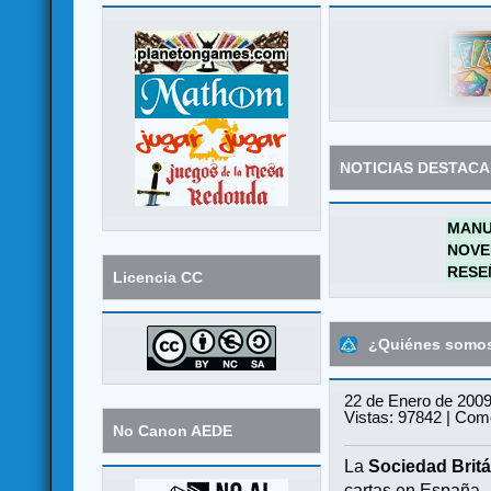
NOTICIAS DESTAC
MANU
NOVE
RESE
Licencia CC
¿Quiénes somo
22 de Enero de 2009
Vistas: 97842 | Come
No Canon AEDE
La
Sociedad Britá
cartas en España.