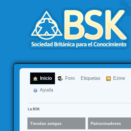
  Inicio
  Foro
Etiquetas
  Ezine
  Ayuda
La BSK
Tiendas amigas
Patrocinadores