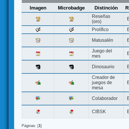
Imagen
Microbadge
Distinción
R
Reseñas
(oro)
Prolífico
Matusalén
Juego del
mes
Dinosaurio
Creador de
juegos de
mesa
Colaborador
ClBSK
Páginas: [
1
]