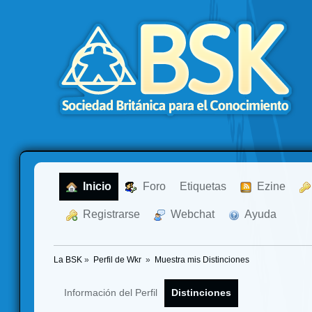
  Inicio
  Foro
Etiquetas
  Ezine
  Registrarse
  Webchat
  Ayuda
La BSK
»
Perfil de Wkr 
»
Muestra mis Distinciones
Información del Perfil
Distinciones