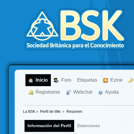
  Inicio
  Foro
Etiquetas
  Ezine
  Registrarse
  Webchat
  Ayuda
La BSK
»
Perfil de Wkr 
»
Resumen
Información del Perfil
Distinciones