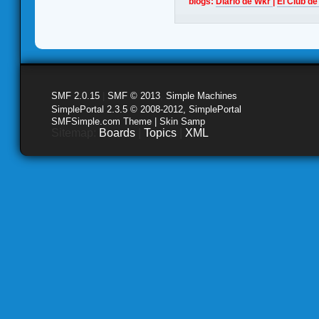
blogs:
Diario de Wkr
|
El Club de
SMF 2.0.15
|
SMF © 2013
,
Simple Machines
SimplePortal 2.3.5 © 2008-2012, SimplePortal
SMFSimple.com Theme | Skin Samp
Sitemap:
Boards
|
Topics
|
XML