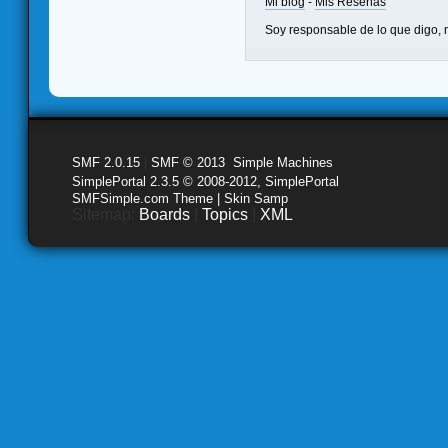
Mi blog
-
Mis Reseñas
Soy responsable de lo que digo, n
SMF 2.0.15
|
SMF © 2013
,
Simple Machines
SimplePortal 2.3.5 © 2008-2012, SimplePortal
SMFSimple.com Theme | Skin Samp
Sitemap:
Boards
|
Topics
|
XML