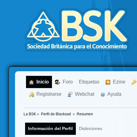
  Inicio
  Foro
Etiquetas
  Ezine
  Registrarse
  Webchat
  Ayuda
La BSK
»
Perfil de Blacksad 
»
Resumen
Información del Perfil
Distinciones