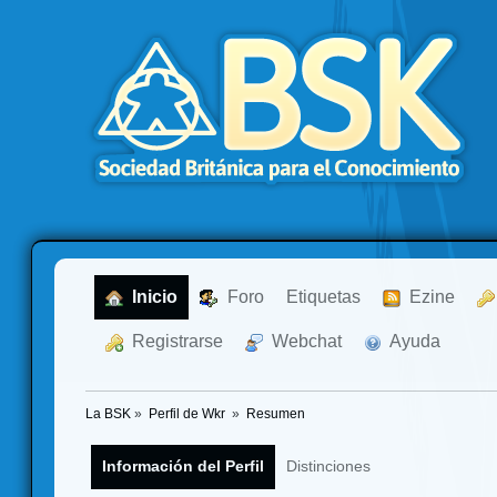
  Inicio
  Foro
Etiquetas
  Ezine
  Registrarse
  Webchat
  Ayuda
La BSK
»
Perfil de Wkr 
»
Resumen
Información del Perfil
Distinciones