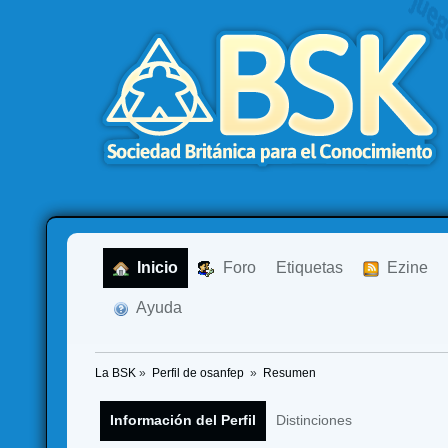
  Inicio
  Foro
Etiquetas
  Ezine
  Ayuda
La BSK
»
Perfil de osanfep 
»
Resumen
Información del Perfil
Distinciones