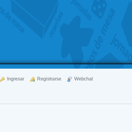
  Ingresar
  Registrarse
  Webchat