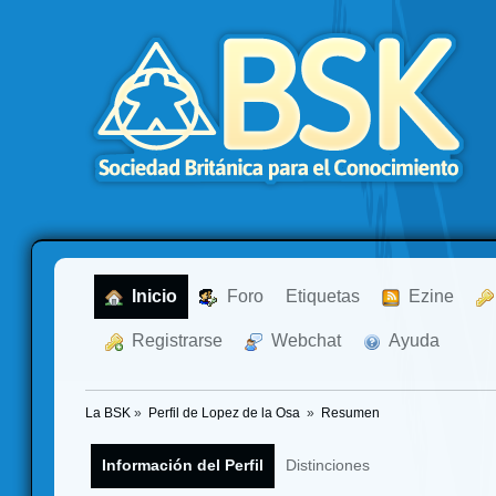
  Inicio
  Foro
Etiquetas
  Ezine
  Registrarse
  Webchat
  Ayuda
La BSK
»
Perfil de Lopez de la Osa 
»
Resumen
Información del Perfil
Distinciones