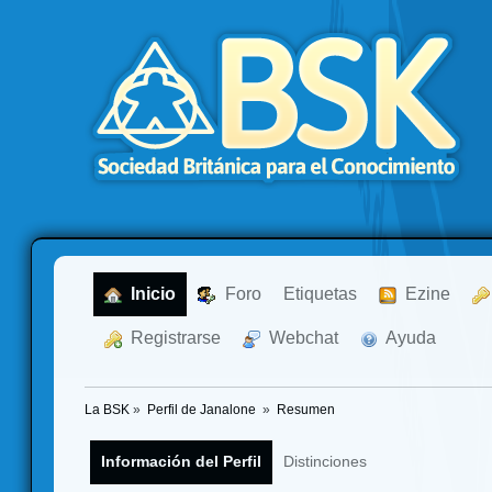
  Inicio
  Foro
Etiquetas
  Ezine
  Registrarse
  Webchat
  Ayuda
La BSK
»
Perfil de Janalone 
»
Resumen
Información del Perfil
Distinciones