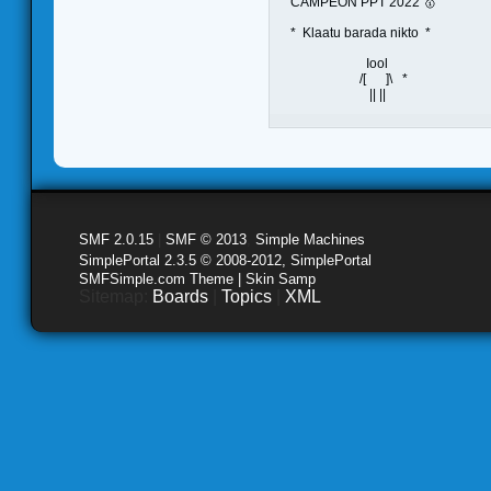
CAMPEON PPT 2022 🥇
* Klaatu barada nikto *
Iool
/[ ]\ *
|| ||
SMF 2.0.15
|
SMF © 2013
,
Simple Machines
SimplePortal 2.3.5 © 2008-2012, SimplePortal
SMFSimple.com Theme | Skin Samp
Sitemap:
Boards
|
Topics
|
XML