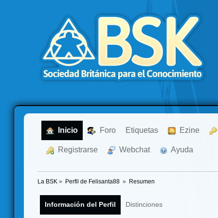
  Inicio
  Foro
Etiquetas
  Ezine
  Registrarse
  Webchat
  Ayuda
La BSK
»
Perfil de Felisanta88 
»
Resumen
Información del Perfil
Distinciones