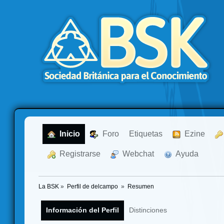
  Inicio
  Foro
Etiquetas
  Ezine
  Registrarse
  Webchat
  Ayuda
La BSK
»
Perfil de delcampo 
»
Resumen
Información del Perfil
Distinciones