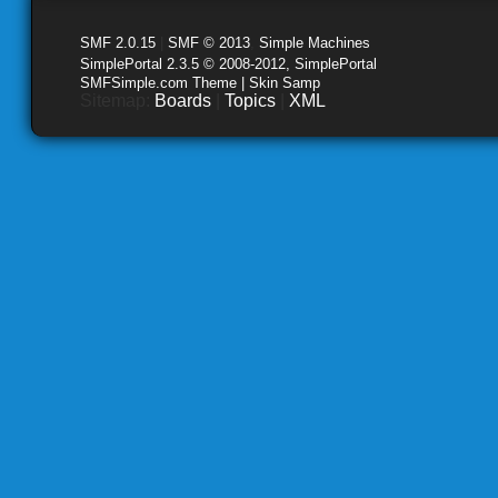
SMF 2.0.15
|
SMF © 2013
,
Simple Machines
SimplePortal 2.3.5 © 2008-2012, SimplePortal
SMFSimple.com Theme | Skin Samp
Sitemap:
Boards
|
Topics
|
XML