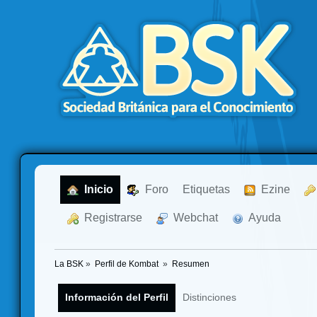
  Inicio
  Foro
Etiquetas
  Ezine
  Registrarse
  Webchat
  Ayuda
La BSK
»
Perfil de Kombat 
»
Resumen
Información del Perfil
Distinciones