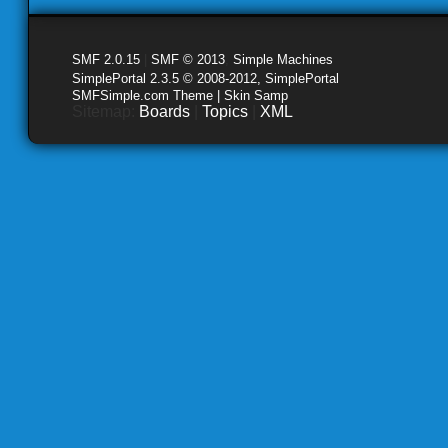
SMF 2.0.15
|
SMF © 2013
,
Simple Machines
SimplePortal 2.3.5 © 2008-2012, SimplePortal
SMFSimple.com Theme | Skin Samp
Sitemap:
Boards
|
Topics
|
XML