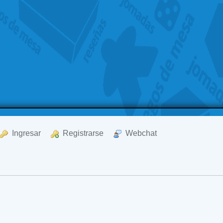
  Ingresar
  Registrarse
  Webchat