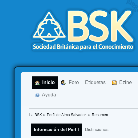
  Inicio
  Foro
Etiquetas
  Ezine
  Ayuda
La BSK
»
Perfil de Alma Salvador 
»
Resumen
Información del Perfil
Distinciones