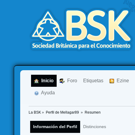
  Inicio
  Foro
Etiquetas
  Ezine
  Ayuda
La BSK
»
Perfil de Mellagar89 
»
Resumen
Información del Perfil
Distinciones