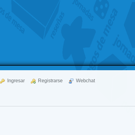
  Ingresar
  Registrarse
  Webchat