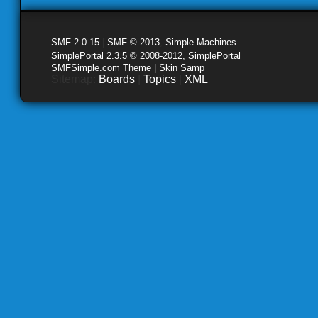
SMF 2.0.15
|
SMF © 2013
,
Simple Machines
SimplePortal 2.3.5 © 2008-2012, SimplePortal
SMFSimple.com Theme | Skin Samp
Sitemap:
Boards
|
Topics
|
XML