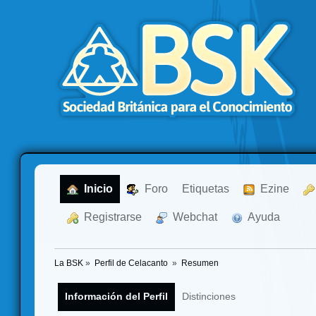
  Inicio
  Foro
Etiquetas
  Ezine
  Registrarse
  Webchat
  Ayuda
La BSK
»
Perfil de Celacanto 
»
Resumen
Información del Perfil
Distinciones