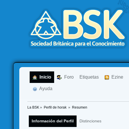
  Inicio
  Foro
Etiquetas
  Ezine
  Ayuda
La BSK
»
Perfil de horak 
»
Resumen
Información del Perfil
Distinciones