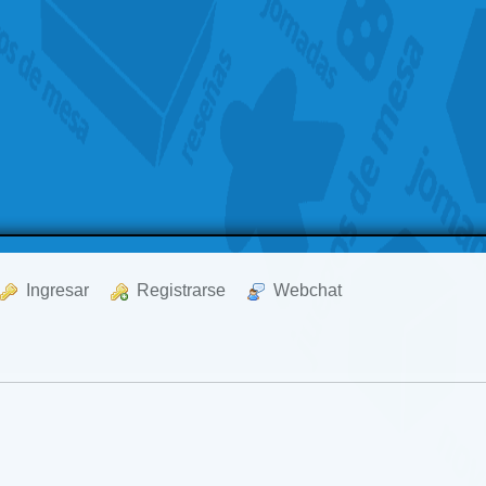
  Ingresar
  Registrarse
  Webchat