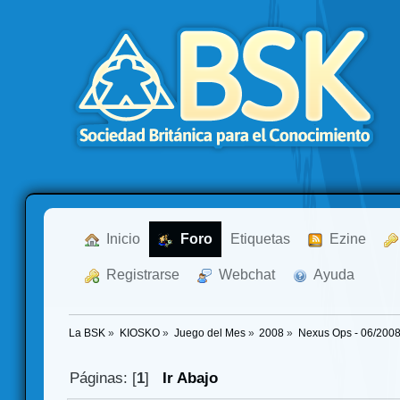
  Inicio
  Foro
Etiquetas
  Ezine
  Registrarse
  Webchat
  Ayuda
La BSK
»
KIOSKO
»
Juego del Mes
»
2008
»
Nexus Ops - 06/200
Páginas: [
1
]
Ir Abajo