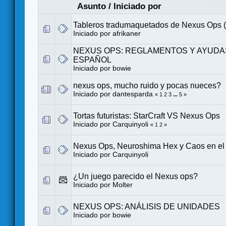
Asunto
/
Iniciado por
Tableros tradumaquetados de Nexus Ops (A
Iniciado por
afrikaner
NEXUS OPS: REGLAMENTOS Y AYUDA
ESPAÑOL
Iniciado por
bowie
nexus ops, mucho ruido y pocas nueces?
Iniciado por
dantesparda
«
1
2
3
...
5
»
Tortas futuristas: StarCraft VS Nexus Ops
Iniciado por
Carquinyoli
«
1
2
»
Nexus Ops, Neuroshima Hex y Caos en el
Iniciado por
Carquinyoli
¿Un juego parecido el Nexus ops?
Iniciado por
Molter
NEXUS OPS: ANÁLISIS DE UNIDADES
Iniciado por
bowie