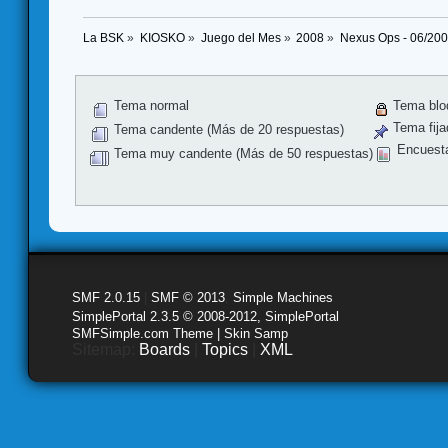
La BSK
»
KIOSKO
»
Juego del Mes
»
2008
»
Nexus Ops - 06/20
Tema normal
Tema blo
Tema fija
Tema candente (Más de 20 respuestas)
Encuest
Tema muy candente (Más de 50 respuestas)
SMF 2.0.15
|
SMF © 2013
,
Simple Machines
SimplePortal 2.3.5 © 2008-2012, SimplePortal
SMFSimple.com Theme | Skin Samp
Sitemap:
Boards
|
Topics
|
XML