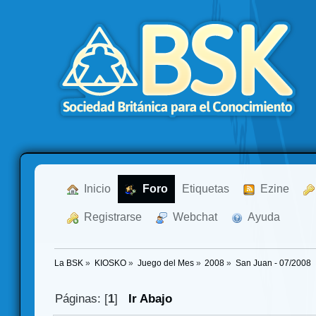
  Inicio
  Foro
Etiquetas
  Ezine
  Registrarse
  Webchat
  Ayuda
La BSK
»
KIOSKO
»
Juego del Mes
»
2008
»
San Juan - 07/2008
Páginas: [
1
]
Ir Abajo