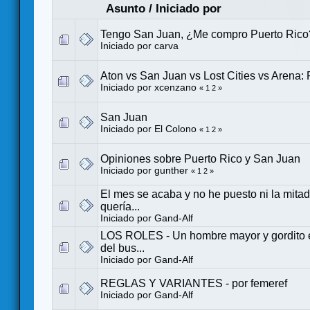
Asunto
/
Iniciado por
Tengo San Juan, ¿Me compro Puerto Rico
Iniciado por
carva
Aton vs San Juan vs Lost Cities vs Arena:
Iniciado por
xcenzano
«
1
2
»
San Juan
Iniciado por
El Colono
«
1
2
»
Opiniones sobre Puerto Rico y San Juan
Iniciado por gunther
«
1
2
»
El mes se acaba y no he puesto ni la mitad
quería...
Iniciado por
Gand-Alf
LOS ROLES - Un hombre mayor y gordito 
del bus...
Iniciado por
Gand-Alf
REGLAS Y VARIANTES - por femeref
Iniciado por
Gand-Alf