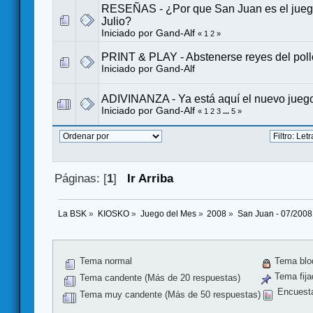
RESEÑAS - ¿Por que San Juan es el jueg
Julio?
Iniciado por
Gand-Alf
«
1
2
»
PRINT & PLAY - Abstenerse reyes del pollo f
Iniciado por
Gand-Alf
ADIVINANZA - Ya está aquí el nuevo juego
Iniciado por
Gand-Alf
«
1
2
3
...
5
»
Páginas: [
1
]
Ir Arriba
La BSK
»
KIOSKO
»
Juego del Mes
»
2008
»
San Juan - 07/2008
Tema normal
Tema blo
Tema fija
Tema candente (Más de 20 respuestas)
Encuest
Tema muy candente (Más de 50 respuestas)